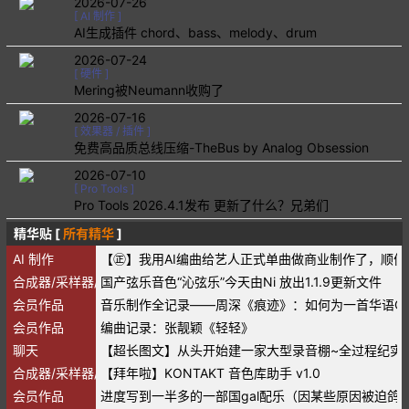
2026-07-26
[
AI 制作
]
AI生成插件 chord、bass、melody、drum
2026-07-24
[
硬件
]
Mering被Neumann收购了
2026-07-16
[
效果器 / 插件
]
免费高品质总线压缩-TheBus by Analog Obsession
2026-07-10
[
Pro Tools
]
Pro Tools 2026.4.1发布 更新了什么？兄弟们
精华贴 [
所有精华
]
AI 制作
【㊣】我用AI编曲给艺人正式单曲做商业制作了，顺便
合成器/采样器/音源/音色
国产弦乐音色“沁弦乐”今天由Ni 放出1.1.9更新文件
会员作品
音乐制作全记录——周深《痕迹》：如何为一首华语O
会员作品
编曲记录：张靓颖《轻轻》
聊天
【超长图文】从头开始建一家大型录音棚~全过程纪实
合成器/采样器/音源/音色
【拜年啦】KONTAKT 音色库助手 v1.0
会员作品
进度写到一半多的一部国gal配乐（因某些原因被迫鸽