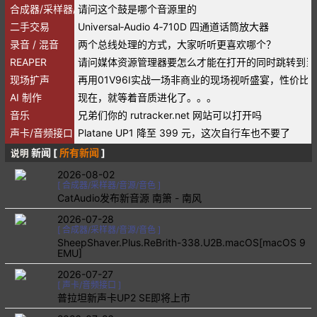
合成器/采样器/音源/音色
请问这个鼓是哪个音源里的
二手交易
Universal‑Audio 4‑710D 四通道话筒放大器
录音 / 混音
两个总线处理的方式，大家听听更喜欢哪个？
REAPER
请问媒体资源管理器要怎么才能在打开的同时跳转到当
现场扩声
再用01V96I实战一场非商业的现场视听盛宴，性价比
AI 制作
现在，就等着音质进化了。。。
音乐
兄弟们你的 rutracker.net 网站可以打开吗
声卡/音频接口
Platane UP1 降至 399 元，这次自行车也不要了
新闻 [
所有新闻
]
说明
2026-08-02
[
合成器/采样器/音源/音色
]
CatAudio发布新音源 南箫 - 南风
2026-07-28
[
合成器/采样器/音源/音色
]
SheepShaver.Plus.ReBrith-338.U2B.macOS[macOS 9
EMU]
2026-07-27
[
声卡/音频接口
]
普拉坦新声卡UP2 SE即将上市