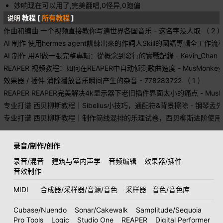
妙响现在可以用了,完美翻唱,0怪异,0跑偏
教程 [
所有教程
]
说明
作曲和编曲
一个视频直接教你写遍世界各国音乐
- 这名字没人取 ( 2 )
AI 制作
使用hermes agent訓練出來的作詞人Skill的國語專輯全工作流
AI 制作
用AI做一張完整專輯：從概念到發行的實戰記錄
- Kevin_Chan (
REAPER
视频教程：如何在REAPER中自动侦测歌曲速度
- MusMonkey 
效果器 / 插件
消除播放音乐瞬间产生的杂音
- 778283722 ( 1 )
REAPER
REAPER完美解决4k显示器下老旧插件界面太小的痛点
- MusM
专业打谱
西贝柳斯教程｜Sibelius小技巧，通配符&背景擦除
- 钢琴孟先森
专业打谱
西贝柳斯教程｜制作简线混排的乐理试卷，西贝柳斯进阶使用
录音/制作/创作
录音/混音
建筑与室内声学
音频编辑
效果器/插件
音效制作
MIDI
合成器/采样器/音源/音色
采样器
音色/音色库
Cubase/Nuendo
Sonar/Cakewalk
Samplitude/Sequoia
Pro Tools
Logic
Studio One
REAPER
Digital Performer