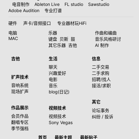
电音制作
Ableton Live
FL studio
Sawstudio
Adobe Audition
专业打谱
硬件
声卡/音频接口
专业器材玩HiFi
电脑
乐器
作曲和编曲
MAC
键盘
贝斯
鼓
音乐风格研讨
其它乐器
吉他
AI 制作
吉他
生活
信息
聊天
二手交易
兴趣爱好
二手求购
扩声技术
电影
招聘/找人
音响系统
音乐
接活/求职
现场扩声
blog(日记)
其它
作品展示
视频技术
论坛事务
会员作品
视频技术
纠纷 / 投诉
翻唱专区
Sony Vegas
季节强档
首页
最新主题
最新贴子