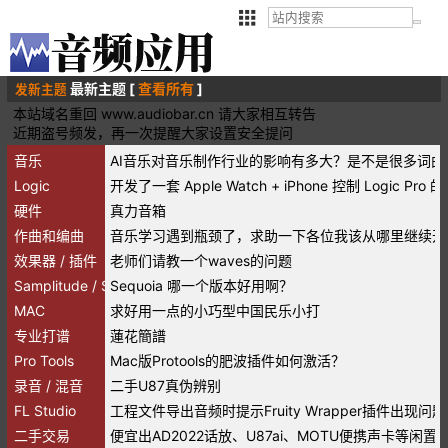
最新主题 [
查看所有
]
发新主题
本站域名重回 www.audiobar.cn 请大家相互转告
近期盗号频发，再一次提醒大家设置安全提问
音乐
AI音乐对音乐制作行业的影响有多大？是不是很多词
Logic
开发了一套 Apple Watch + iPhone 控制 Logic P
硬件
真力音箱
作曲和编曲
音乐学习遇到瓶颈了，求助一下各位我该从哪里继续开
效果器 / 插件
老师们请教一个waves的问题
Samplitude / Sequoia
Sequoia 哪一个版本好用啊？
MAC
求好用一点的小巧型中国民乐小打
专业打谱
蓮花簡譜
Pro Tools
Mac版Protools的肥波插件如何激活？
录音 / 混音
二手U87真伪辨别
FL Studio
工程文件导出音频时提示Fruity Wrapper插件出现问题
二手交易
便宜出AD2022话放、U87ai、MOTU便携声卡等闲置