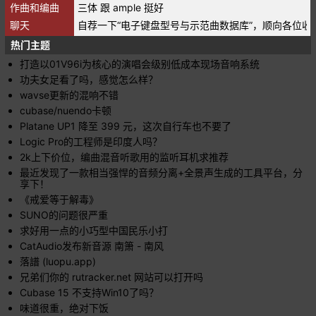
作曲和编曲
三体 跟 ample 挺好
聊天
自荐一下“电子键盘型号与示范曲数据库”，顺向各位收
热门主题
打造以01V96i为核心的演唱会级别低成本现场音响系统
功夫女足看了吗，感觉怎么样？
wavse更新的混响不错
cubase/nuendo卡顿
Platane UP1 降至 399 元，这次自行车也不要了
Logic Pro的工程师是印度人吗？
2k上下价位，编曲混音听歌用的监听耳机求推荐
最近发现了一款相当强悍的音频分离+全景声生成的工具平台，分
享下！
《戒爱等于解毒》
SUNO的问题很严重
求好用一点的小巧型中国民乐小打
CatAudio发布新音源 南箫 - 南风
落譜 (luopu.app)
兄弟们你的 rutracker.net 网站可以打开吗
Cubase 15 不支持Win10了吗？
味道很重，绝对下饭