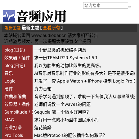
最新主题 [
查看所有
]
发新主题
本站域名重回 www.audiobar.cn 请大家相互转告
近期盗号频发，再一次提醒大家设置安全提问
blog(日记)
一个键盘类的机械结构创意
效果器 / 插件
求一份TEAM R2R System v1.5.1
blog(日记)
我以为胎生的动物比卵生的更高级。
音乐
AI音乐对音乐制作行业的影响有多大？是不是很多词
Logic
开发了一套 Apple Watch + iPhone 控制 Logic P
硬件
真力音箱
作曲和编曲
音乐学习遇到瓶颈了，求助一下各位我该从哪里继续开
效果器 / 插件
老师们请教一个waves的问题
Samplitude / Sequoia
Sequoia 哪一个版本好用啊？
MAC
求好用一点的小巧型中国民乐小打
专业打谱
蓮花簡譜
Pro Tools
Mac版Protools的肥波插件如何激活？