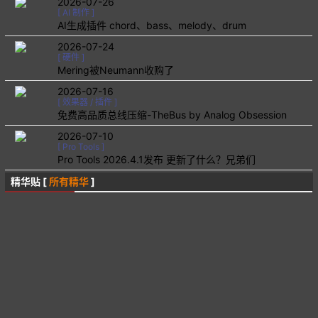
2026-07-26
[
AI 制作
]
AI生成插件 chord、bass、melody、drum
2026-07-24
[
硬件
]
Mering被Neumann收购了
2026-07-16
[
效果器 / 插件
]
免费高品质总线压缩-TheBus by Analog Obsession
2026-07-10
[
Pro Tools
]
Pro Tools 2026.4.1发布 更新了什么？兄弟们
精华贴 [
所有精华
]
AI 制作
【㊣】我用AI编曲给艺人正式单曲做商业制作了，顺便
合成器/采样器/音源/音色
国产弦乐音色“沁弦乐”今天由Ni 放出1.1.9更新文件
会员作品
音乐制作全记录——周深《痕迹》：如何为一首华语O
会员作品
编曲记录：张靓颖《轻轻》
聊天
【超长图文】从头开始建一家大型录音棚~全过程纪实
合成器/采样器/音源/音色
【拜年啦】KONTAKT 音色库助手 v1.0
会员作品
进度写到一半多的一部国gal配乐（因某些原因被迫鸽