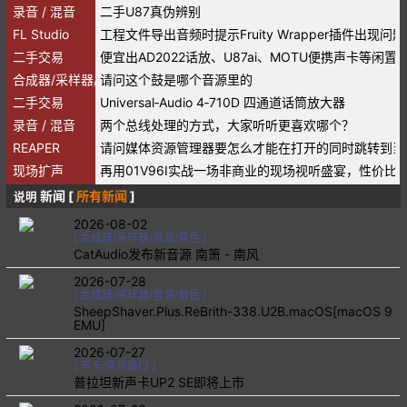
录音 / 混音
二手U87真伪辨别
FL Studio
工程文件导出音频时提示Fruity Wrapper插件出现问题
二手交易
便宜出AD2022话放、U87ai、MOTU便携声卡等闲置
合成器/采样器/音源/音色
请问这个鼓是哪个音源里的
二手交易
Universal‑Audio 4‑710D 四通道话筒放大器
录音 / 混音
两个总线处理的方式，大家听听更喜欢哪个？
REAPER
请问媒体资源管理器要怎么才能在打开的同时跳转到当
现场扩声
再用01V96I实战一场非商业的现场视听盛宴，性价比
新闻 [
所有新闻
]
说明
2026-08-02
[
合成器/采样器/音源/音色
]
CatAudio发布新音源 南箫 - 南风
2026-07-28
[
合成器/采样器/音源/音色
]
SheepShaver.Plus.ReBrith-338.U2B.macOS[macOS 9
EMU]
2026-07-27
[
声卡/音频接口
]
普拉坦新声卡UP2 SE即将上市