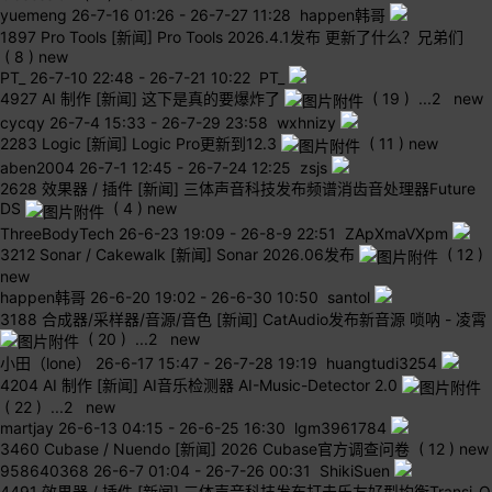
yuemeng
26-7-16 01:26
-
26-7-27 11:28 happen韩哥
1897
Pro Tools
[新闻] Pro Tools 2026.4.1发布 更新了什么？兄弟们
( 8 )
new
PT_
26-7-10 22:48
-
26-7-21 10:22 PT_
4927
AI 制作
[新闻] 这下是真的要爆炸了
( 19 )
...
2
new
cycqy
26-7-4 15:33
-
26-7-29 23:58 wxhnizy
2283
Logic
[新闻] Logic Pro更新到12.3
( 11 )
new
aben2004
26-7-1 12:45
-
26-7-24 12:25 zsjs
2628
效果器 / 插件
[新闻] 三体声音科技发布频谱消齿音处理器Future
DS
( 4 )
new
ThreeBodyTech
26-6-23 19:09
-
26-8-9 22:51 ZApXmaVXpm
3212
Sonar / Cakewalk
[新闻] Sonar 2026.06发布
( 12 )
new
happen韩哥
26-6-20 19:02
-
26-6-30 10:50 santol
3188
合成器/采样器/音源/音色
[新闻] CatAudio发布新音源 唢呐 - 凌霄
( 20 )
...
2
new
小田（lone）
26-6-17 15:47
-
26-7-28 19:19 huangtudi3254
4204
AI 制作
[新闻] AI音乐检测器 AI-Music-Detector 2.0
( 22 )
...
2
new
martjay
26-6-13 04:15
-
26-6-25 16:30 lgm3961784
3460
Cubase / Nuendo
[新闻] 2026 Cubase官方调查问卷
( 12 )
new
958640368
26-6-7 01:04
-
26-7-26 00:31 ShikiSuen
4491
效果器 / 插件
[新闻] 三体声音科技发布打击乐友好型均衡Transi-Q