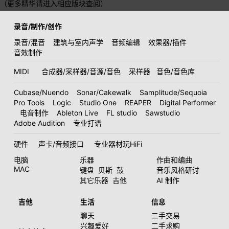
（更多精华请进入相应版块查阅）
录音/制作/创作
录音/混音
建筑与室内声学
音频编辑
效果器/插件
音效制作
MIDI
合成器/采样器/音源/音色
采样器
音色/音色库
Cubase/Nuendo
Sonar/Cakewalk
Samplitude/Sequoia
Pro Tools
Logic
Studio One
REAPER
Digital Performer
电音制作
Ableton Live
FL studio
Sawstudio
Adobe Audition
专业打谱
硬件
声卡/音频接口
专业器材玩HiFi
电脑
乐器
作曲和编曲
MAC
键盘
贝斯
鼓
音乐风格研讨
其它乐器
吉他
AI 制作
吉他
生活
信息
聊天
二手交易
兴趣爱好
二手求购