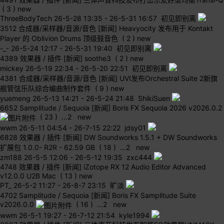
( 3 )
new
ThreeBodyTech
26-5-28 13:35
-
26-5-31 16:57 初见即别离
3512
合成器/采样器/音源/音色
[新闻] Heavyocity 发布用于 Kontakt
Player 的 Oblivion Drums 顶级鼓音色
( 2 )
new
-_-
26-5-24 12:17
-
26-5-31 19:40 初见即别离
4389
效果器 / 插件
[新闻] soothe3
( 2 )
new
mickey
26-5-19 22:34
-
26-5-20 22:51 初见即别离
4381
合成器/采样器/音源/音色
[新闻] UVI发布Orchestral Suite 2新旗
舰管弦乐队综合编曲制作套件
( 9 )
new
yuemeng
26-5-13 14:21
-
26-5-24 21:48 ShikiSuen
6652
Samplitude / Sequoia
[新闻] Boris FX Sequoia 2026 v2026.0.2
( 23 )
...
2
new
wwm
26-5-11 04:54
-
26-7-15 22:22 jdsy01
6828
效果器 / 插件
[新闻] DW Soundworks 1.5.1 + DW Soundworks
扩展包 1.0.0- R2R - 62.59 GB
( 18 )
...
2
new
zm188
26-5-5 12:06
-
26-5-12 19:35 zxc444
4748
效果器 / 插件
[新闻] iZotope RX 12 Audio Editor Advanced
v12.0.0 U2B Mac
( 13 )
new
PT_
26-5-2 11:27
-
26-8-7 23:15 旷淡
4702
Samplitude / Sequoia
[新闻] Boris FX Samplitude Suite
v2026.0.0
( 16 )
...
2
new
wwm
26-5-1 19:27
-
26-7-12 21:54 kyle1994