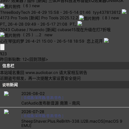
3997
效果器 / 插件
[新闻] 三体声音科技发布智能EQ效果器UNMASK
( 6 )
new
ThreeBodyTech
26-4-29 15:58
-
26-5-14 01:46 tyy437813612
4173
Pro Tools
[新闻] Pro Tools 2025.12.2
( 8 )
new
PT_
26-4-28 09:49
-
26-5-17 21:08 PT_
7043
Cubase / Nuendo
[新闻] cubase15现在升级在打7折哦
( 25 )
...
2
new
心在琴弦的梦
26-4-21 15:00
-
26-5-18 18:59 恋上花开
1
2
3
昨日新贴数: 12
<回到顶部>
信息栏
本站域名重回 www.audiobar.cn 请大家相互转告
近期盗号频发，再一次提醒大家设置安全提问
新闻
说明
2026-08-02
[
合成器/采样器/音源/音色
]
CatAudio发布新音源 南箫 - 南风
2026-07-28
[
合成器/采样器/音源/音色
]
SheepShaver.Plus.ReBrith-338.U2B.macOS[macOS 9
EMU]