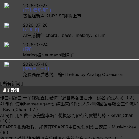
2026-07-27
[
声卡/音频接口
]
普拉坦新声卡UP2 SE即将上市
2026-07-26
[
AI 制作
]
AI生成插件 chord、bass、melody、drum
2026-07-24
[
硬件
]
Mering被Neumann收购了
2026-07-16
[
效果器 / 插件
]
免费高品质总线压缩-TheBus by Analog Obsession
[ 所有新闻 ]
教程
说明
作曲和编曲
一个视频直接教你写遍世界各国音乐
- 这名字没人取 ( 2 )
AI 制作
使用hermes agent訓練出來的作詞人Skill的國語專輯全工作流程
- Kevin_Chan ( 7 )
AI 制作
用AI做一張完整專輯：從概念到發行的實戰記錄
- Kevin_Chan
( 10 )
REAPER
视频教程：如何在REAPER中自动侦测歌曲速度
- MusMonkey
( 9 )
效果器 / 插件
消除播放音乐瞬间产生的杂音
- 778283722 ( 1 )