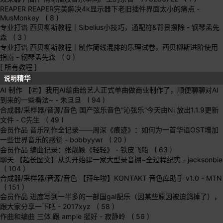
REAPER
REAPER完美解决4k显示器下老旧插件界面太小的痛点
-
MusMonkey ( 8 )
专业打谱
西贝柳斯教程｜Sibelius小技巧，通配符&背景擦除
- 钢琴孟先
森 ( 3 )
专业打谱
西贝柳斯教程｜制作简线混排的乐理试卷，西贝柳斯进阶使用
指南
- 钢琴孟先森 ( 0 )
[ 所有教程 ]
精华
说明
AI 制作
【㊣】我用AI编曲给艺人正式单曲做商业制作了，顺便聊聊对AI
到来的一些看法~
- 朱旦旦 ( 94 )
合成器/采样器/音源/音色
国产弦乐音色“沁弦乐”今天由Ni 放出1.1.9更新
文件
- C先生 ( 49 )
会员作品
音乐制作全记录——周深《痕迹》：如何为一首华语OST增加
一些世界音乐的感觉
- bobbyywr ( 20 )
会员作品
编曲记录：张靓颖《轻轻》
- 铁皮飞船 ( 63 )
聊天
【超长图文】从头开始建一家大型录音棚~全过程纪实
- jacksonbie
( 104 )
合成器/采样器/音源/音色
【拜年啦】KONTAKT 音色库助手 v1.0
- MTN
( 151 )
会员作品
进度写到一半多的一部国gal配乐（因某些原因被迫鸽掉了），
跟大家分享一下吧
- 2017xyz ( 58 )
作曲和编曲
三体 跟 ample 挺好
- 寂静岭 ( 56 )