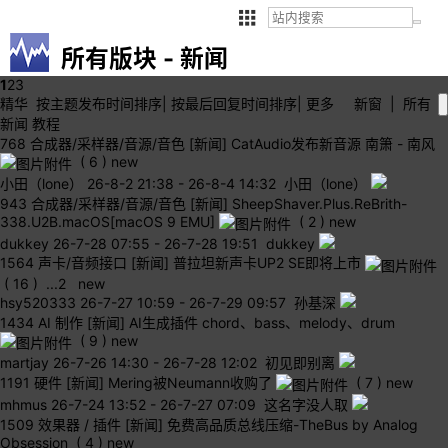
所有版块 - 新闻
1
2
3
精华
按主题
发布时间
排序
|
按最后
回复时间
排序
|
更多
新窗
|
所有
新闻
教程
768
合成器/采样器/音源/音色
[新闻] CatAudio发布新音源 南箫 - 南风
( 6 )
new
小田（lone）
26-8-2 21:38
-
26-8-4 14:32 小田（lone）
943
合成器/采样器/音源/音色
[新闻] SheepShaver.Plus.ReBrith-
338.U2B.macOS[macOS 9 EMU]
( 2 )
new
dukkey
26-7-28 07:55
-
26-7-28 19:51 dukkey
1564
声卡/音频接口
[新闻] 普拉坦新声卡UP2 SE即将上市
( 16 )
...
2
new
hsy520333
26-7-27 10:59
-
26-7-29 09:57 孙基深
1434
AI 制作
[新闻] AI生成插件 chord、bass、melody、drum
( 9 )
new
martjay
26-7-26 14:30
-
26-7-28 12:02 初见即别离
1191
硬件
[新闻] Mering被Neumann收购了
( 7 )
new
mhmus
26-7-24 13:52
-
26-7-27 07:09 这名字没人取
1509
效果器 / 插件
[新闻] 免费高品质总线压缩-TheBus by Analog
Obsession
( 4 )
new