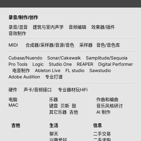
录音/制作/创作
录音/混音
建筑与室内声学
音频编辑
效果器/插件
音效制作
MIDI
合成器/采样器/音源/音色
采样器
音色/音色库
Cubase/Nuendo
Sonar/Cakewalk
Samplitude/Sequoia
Pro Tools
Logic
Studio One
REAPER
Digital Performer
电音制作
Ableton Live
FL studio
Sawstudio
Adobe Audition
专业打谱
硬件
声卡/音频接口
专业器材玩HiFi
电脑
乐器
作曲和编曲
MAC
键盘
贝斯
鼓
音乐风格研讨
其它乐器
吉他
AI 制作
吉他
生活
信息
聊天
二手交易
兴趣爱好
二手求购