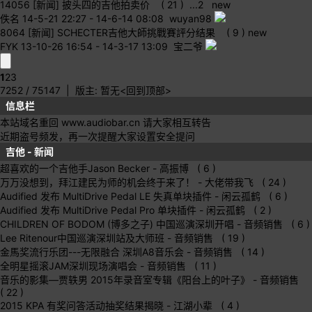
14056
[新闻] 披头四的吉他拍卖价
( 21 )
...
2
new
佚名
14-5-21 22:27
-
14-6-14 08:08 wuyan98
8064
[新闻] SCHECTER吉他大師挑戰賽評分结果
( 9 )
new
FYK
13-10-26 16:54
-
14-3-17 13:09 宝二爷
1
2
3
7252 / 75147
| 版主: 暂无
<回到顶部>
信息栏
本站域名重回 www.audiobar.cn 请大家相互转告
近期盗号频发，再一次提醒大家设置安全提问
吉他 - 新闻
超喜欢的一个吉他手Jason Becker
- 高振博 ( 6 )
万万没想到，拜江建民为师的机会终于来了！
- 大佬带我飞 ( 24 )
Audified 发布 MultiDrive Pedal LE 失真单块插件
- 闲云孤鹤 ( 6 )
Audified 发布 MultiDrive Pedal Pro 单块插件
- 闲云孤鹤 ( 2 )
CHILDREN OF BODOM (博多之子) 中国巡演深圳开唱
- 音频销售 ( 6 )
Lee Ritenour中国巡演深圳站及大师班
- 音频销售 ( 19 )
金馬奖流行乐团---无限融合 深圳A8音乐会
- 音频销售 ( 14 )
全明星摇滚JAM深圳现场演唱会
- 音频销售 ( 11 )
音乐的影集—贾轶男 2015年录音室专辑《阳台上的叶子》
- 音频销售
( 22 )
2015 KPA 有奖问答活动抽奖结果揭晓
- 江湖小辈 ( 4 )