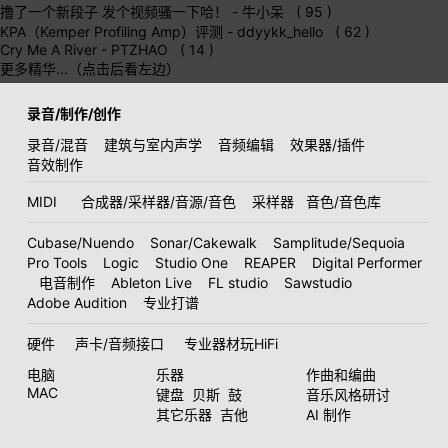
撸了一个新段子 发个视频骚一下哈！
- 牛小呆 ( 95 )
KPA（Kemper Profiling Amp）评测
- ddyykk_hello ( 62 )
Cry Me A River
- PTZHAO ( 14 )
更多精华...（点击后看左边）
录音/制作/创作
录音/混音
建筑与室内声学
音频编辑
效果器/插件
音效制作
MIDI
合成器/采样器/音源/音色
采样器
音色/音色库
Cubase/Nuendo
Sonar/Cakewalk
Samplitude/Sequoia
Pro Tools
Logic
Studio One
REAPER
Digital Performer
电音制作
Ableton Live
FL studio
Sawstudio
Adobe Audition
专业打谱
硬件
声卡/音频接口
专业器材玩HiFi
电脑
乐器
作曲和编曲
MAC
键盘
贝斯
鼓
音乐风格研讨
其它乐器
吉他
AI 制作