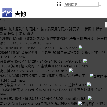
吉他
1
2
3
精华
按主题
发布时间
排序
|
按最后
回复时间
排序
|
更多
新窗
|
所有
新闻
教程
|
转贴
求助
168681
[新闻] 《效果器达人》简体中文PDF电子书 + 随书音频。速来裆
漏！
( 143 )
...
2
3
4
5
6
..
10
new
ski_1512
09-11-9 12:52
-
25-2-21 16:34 koudong
28662
[新闻] 音乐的影集—贾轶男 2015年录音室专辑《阳台上的叶子》
( 22 )
...
2
new
音频销售
15-6-11 17:29
-
24-5-24 16:09 追梦人2017
11009
[新闻] 超喜欢的一个吉他手Jason Becker
( 6 )
new
高振博
23-7-26 14:21
-
23-7-27 12:03 haizi
43093
[新闻] 万万没想到，拜江建民为师的机会终于来了！
( 24 )
...
2
new
大佬带我飞
20-7-30 16:00
-
23-7-14 17:57 追梦人2017
10358
[新闻] Audified 发布 MultiDrive Pedal LE 失真单块插件
( 6 )
new
闲云孤鹤
18-11-19 23:43
-
22-6-2 08:02 operation1981
21570
[新闻] Lee Ritenour中国巡演深圳站及大师班
( 19 )