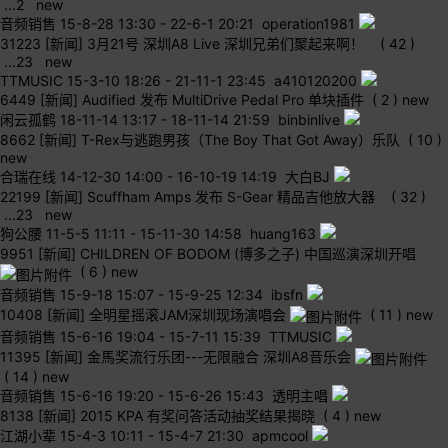
...
2
new
音频销售
15-8-28 13:30
-
22-6-1 20:21 operation1981
31223
[新闻] 3月21号 深圳A8 Live 深圳兄弟们聚起来啊！
( 42 )
...
2
3
new
TTMUSIC
15-3-10 18:26
-
21-11-1 23:45 a410120200
6449
[新闻] Audified 发布 MultiDrive Pedal Pro 单块插件
( 2 )
new
闲云孤鹤
18-11-14 13:17
-
18-11-14 21:59 binbinlive
8662
[新闻] T-Rex与逃跑男孩（The Boy That Got Away）乐队
( 10 )
new
合瑞在线
14-12-30 14:00
-
16-10-19 14:19 大白BJ
22199
[新闻] Scuffham Amps 发布 S-Gear 精品吉他放大器
( 32 )
...
2
3
new
狗公腰
11-5-5 11:11
-
15-11-30 14:58 huang163
9951
[新闻] CHILDREN OF BODOM (博多之子) 中国巡演深圳开唱
( 6 )
new
音频销售
15-9-18 15:07
-
15-9-25 12:34 ibsfn
10408
[新闻] 全明星摇滚JAM深圳现场演唱会
( 11 )
new
音频销售
15-6-16 19:04
-
15-7-11 15:39 TTMUSIC
11395
[新闻] 金馬奖流行乐团---无限融合 深圳A8音乐会
( 14 )
new
音频销售
15-6-16 19:20
-
15-6-26 15:43 透明主唱
8138
[新闻] 2015 KPA 有奖问答活动抽奖结果揭晓
( 4 )
new
江湖小辈
15-4-3 10:11
-
15-4-7 21:30 apmcool