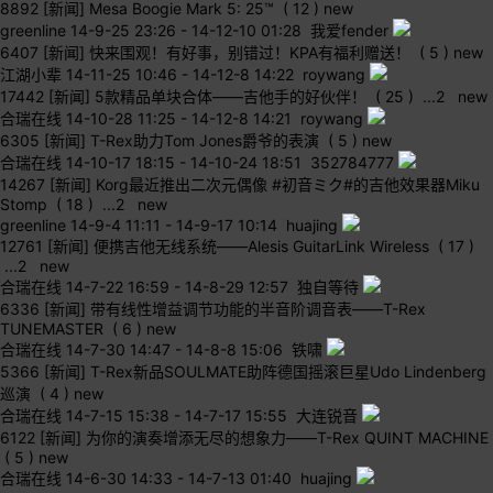
8892
[新闻] Mesa Boogie Mark 5: 25™
( 12 )
new
greenline
14-9-25 23:26
-
14-12-10 01:28 我爱fender
6407
[新闻] 快来围观！有好事，别错过！KPA有福利赠送！
( 5 )
new
江湖小辈
14-11-25 10:46
-
14-12-8 14:22 roywang
17442
[新闻] 5款精品单块合体——吉他手的好伙伴！
( 25 )
...
2
new
合瑞在线
14-10-28 11:25
-
14-12-8 14:21 roywang
6305
[新闻] T-Rex助力Tom Jones爵爷的表演
( 5 )
new
合瑞在线
14-10-17 18:15
-
14-10-24 18:51 352784777
14267
[新闻] Korg最近推出二次元偶像 #初音ミク#的吉他效果器Miku
Stomp
( 18 )
...
2
new
greenline
14-9-4 11:11
-
14-9-17 10:14 huajing
12761
[新闻] 便携吉他无线系统——Alesis GuitarLink Wireless
( 17 )
...
2
new
合瑞在线
14-7-22 16:59
-
14-8-29 12:57 独自等待
6336
[新闻] 带有线性增益调节功能的半音阶调音表——T-Rex
TUNEMASTER
( 6 )
new
合瑞在线
14-7-30 14:47
-
14-8-8 15:06 铁啸
5366
[新闻] T-Rex新品SOULMATE助阵德国摇滚巨星Udo Lindenberg
巡演
( 4 )
new
合瑞在线
14-7-15 15:38
-
14-7-17 15:55 大连锐音
6122
[新闻] 为你的演奏增添无尽的想象力——T-Rex QUINT MACHINE
( 5 )
new
合瑞在线
14-6-30 14:33
-
14-7-13 01:40 huajing