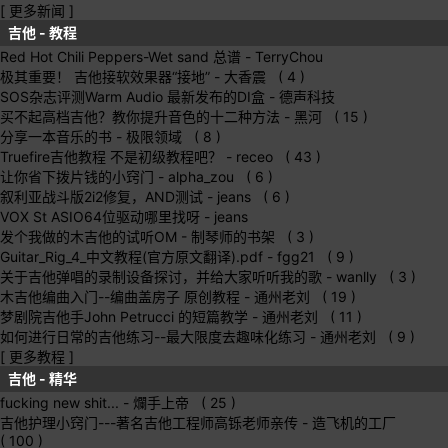
[ 更多新闻 ]
吉他 - 教程
Red Hot Chili Peppers-Wet sand 总谱
- TerryChou
极其重要！ 吉他接软效果器“接地”
- 大香震 ( 4 )
SOS杂志评测Warm Audio 最新发布的DI盒
- 德声科技
买不起高档吉他？教你提升音色的十二种方法
- 黑河 ( 15 )
分享一本音乐的书
- 极限领域 ( 8 )
Truefire吉他教程 不是初级教程吧？
- receo ( 43 )
让你省下拨片钱的小窍门
- alpha_zou ( 6 )
叙利亚战斗版2i2修复，AND测试
- jeans ( 6 )
VOX St ASIO64位驱动哪里找呀
- jeans
发个我做的木吉他的试听OM
- 制琴师的书架 ( 3 )
Guitar_Rig_4_中文教程(官方原文翻译).pdf
- fgg21 ( 9 )
关于吉他弹唱的录制设备探讨，并给大家听听我的歌
- wanlly ( 3 )
木吉他编曲入门--编曲盖房子 原创教程
- 通州老刘 ( 19 )
梦剧院吉他手John Petrucci 的短篇教学
- 通州老刘 ( 11 )
如何进行日常的吉他练习--最大限度去趣味化练习
- 通州老刘 ( 9 )
[ 更多教程 ]
吉他 - 精华
fucking new shit...
- 爛手上帝 ( 25 )
吉他护理小窍门---著名吉他工程师高铄老师亲传
- 造飞机的工厂
( 100 )