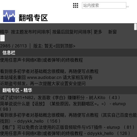
翻唱专区
精华
按主题
发布时间
排序
|
按最后
回复时间
排序
|
更多
新窗
2985 / 26113
| 版主: 暂无
<回到顶部>
信息栏
使用任意声卡网络K歌(或者弹琴)的终极教程
看到很多初学者对基础概念很模糊，再随便写点教程
本站域名重回 www.audiobar.cn 请大家相互转告
近期盗号频发，再一次提醒大家设置安全提问
翻唱专区 - 精华
试了试1911+NB2，发首歌《李白》赚赚积分
- 树人Kito ( 43 )
简单说说什么是【话放】（某些原因，发到翻唱区=。=）
- elunxp
( 98 )
看到很多初学者对基础概念很模糊，再随便写点教程（其实自己百度也能
找到）
- ddyykk_hello ( 156 )
【推广】可以免费合法使用的正版音频软件与VST插件
- elunxp ( 81 )
使用任意声卡网络K歌(或者弹琴)的终极教程
- ddyykk_hello ( 126 )