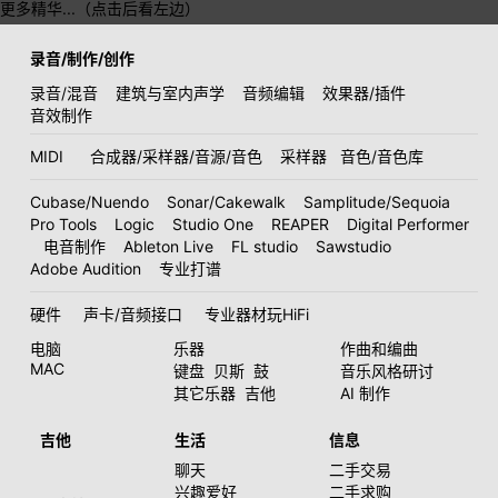
更多精华...（点击后看左边）
录音/制作/创作
录音/混音
建筑与室内声学
音频编辑
效果器/插件
音效制作
MIDI
合成器/采样器/音源/音色
采样器
音色/音色库
Cubase/Nuendo
Sonar/Cakewalk
Samplitude/Sequoia
Pro Tools
Logic
Studio One
REAPER
Digital Performer
电音制作
Ableton Live
FL studio
Sawstudio
Adobe Audition
专业打谱
硬件
声卡/音频接口
专业器材玩HiFi
电脑
乐器
作曲和编曲
MAC
键盘
贝斯
鼓
音乐风格研讨
其它乐器
吉他
AI 制作
吉他
生活
信息
聊天
二手交易
兴趣爱好
二手求购