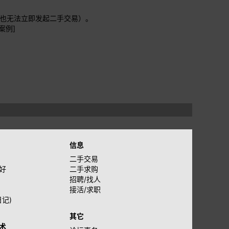
了也无法立即发起二手交易）。
案例]
信息
二手交易
好
二手求购
招聘/找人
接活/求职
日记)
其它
术