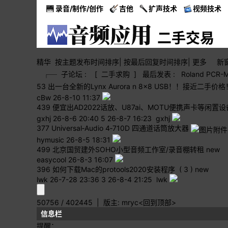
录音/制作/创作
吉他
扩声技术
视频技术
二手交易
精华
按主题
发布时间
排序
|
按最后
回复时间
排序
|
更多
新
┌─
子论坛 :
[
二手求购
]
最后发表 :
Roland PCR
53
出一台全新的Lynx Aurora n 8x8 USB！！接近二
cBw
26-8-10 11:37
439
便宜出AD2022话放、U87ai、MOTU便携声卡等闲置设
gxhj
26-8-6 20:40
5
26-8-7 16:23 gxhj
377
Universal‑Audio 4‑710D 四通道话筒放大器
hymusic
26-8-5 18:31
499
北京国贸建外SOHO小型音频工作室/录音棚转租
new
easycool
26-8-3 16:07
396
如何下载Mac的protools2020安装程序
( 3 )
new
lwk
26-7-28 23:36
3
26-8-4 21:25 lwk
50756 / 402445
| 版主:
mryc
<回到顶部>
信息栏
提醒：