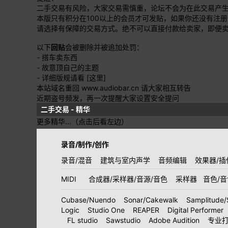
二手交易有风险，大家交易需慎重，论坛不会为在此交易产
本版只有积分在100以上的会员才可发贴，如果你还没有注
请选择有保障的交易方式。绝不可以直接付款给卖家，即便
以下
回贴
会被删除并被追加处罚：
- 搭车卖东西
- 故意顶自己的主题
- 详细版规请看
[这里]
本站域名重回 www.audiobar.cn 请大家相互转告
近期盗号频发，再一次提醒大家设置安全提问
二手交易 - 精华
更多精华...（点击后看左边）
录音/制作/创作
录音/混音
建筑与室内声学
音频编辑
效果器/插
MIDI
合成器/采样器/音源/音色
采样器
音色/
Cubase/Nuendo
Sonar/Cakewalk
Samplitude/
Logic
Studio One
REAPER
Digital Performer
FL studio
Sawstudio
Adobe Audition
专业