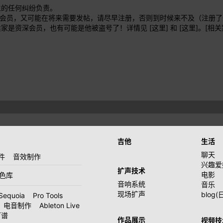
生的任何纠纷负责。
册会员，又可能在将来需要发帖，请尽早注册，否则到时候来不及（注册
卖家是资深会员，也有可能是他被盗号了！详情见
[这里]
和
[这里]
。
[相关
吉他
生活
聊天
件
音效制作
兴趣爱
扩声技术
电影
音色库
音响系统
音乐
现场扩声
blog(
Sequoia
Pro Tools
电音制作
Ableton Live
打谱
作品展示
视频技