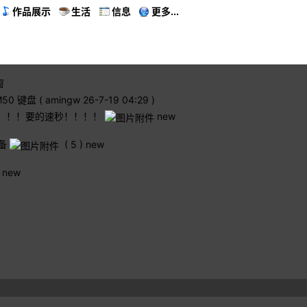
作品展示
生活
信息
更多...
窗
-M50 键盘
(
amingw
26-7-19 04:29 )
手价格！！！要的速秒！！！！
new
备
( 5 )
new
new