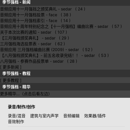
季节强档 - 新闻
音频应用十一月强挡之颁奖典礼
- sedar ( 24 )
音频应用十一月强档投票
- face ( 38 )
音频应用十一月强档索引
- face ( 14 )
音频应用十周年特别纪念之【十一月强档】编曲比赛
- sedar ( 57 )
关于本次比赛的通知
- sedar ( 107 )
【三月强档颁奖典礼】
- sedar ( 29 )
三月强档海选投票表
- sedar ( 62 )
音频应用 三月强档编曲比赛 (2009)
- sedar ( 52 )
【八月强档颁奖典礼】- 前五名收录完结！！
- sedar ( 53 )
八月强档 - 参赛作品投票单
- sedar ( 28 )
[ 更多新闻 ]
季节强档 - 教程
[ 更多教程 ]
季节强档 - 精华
更多精华...（点击后看左边）
录音/制作/创作
录音/混音
建筑与室内声学
音频编辑
效果器/插件
音效制作