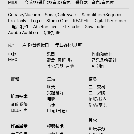
MIDI
合成器/采样器/音源/音色
采样器
音色/音色库
Cubase/Nuendo
Sonar/Cakewalk
Samplitude/Sequoia
Pro Tools
Logic
Studio One
REAPER
Digital Performer
电音制作
Ableton Live
FL studio
Sawstudio
Adobe Audition
专业打谱
硬件
声卡/音频接口
专业器材玩HiFi
电脑
乐器
作曲和编曲
MAC
键盘
贝斯
鼓
音乐风格研讨
其它乐器
吉他
AI 制作
吉他
生活
信息
聊天
二手交易
兴趣爱好
二手求购
扩声技术
电影
招聘/找人
音响系统
音乐
接活/求职
现场扩声
blog(日记)
其它
作品展示
视频技术
论坛事务
会员作品