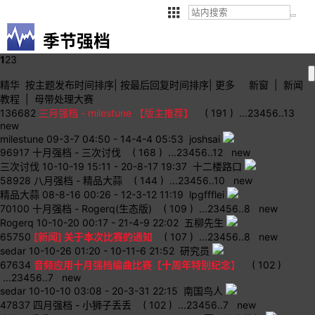
季节强档
1
2
3
精华
按主题
发布时间
排序
|
按最后
回复时间
排序
|
更多
新窗
|
新闻
教程
|
母带处理大赛
136682
三月强档 - milestune 【版主推荐】
( 191 )
...
2
3
4
5
6
..
13
new
milestune
09-3-7 04:50
-
14-4-4 05:53 joshsai
96917
十月强档 - 三次讨伐
( 168 )
...
2
3
4
5
6
..
12
new
三次讨伐
10-10-19 15:11
-
20-8-17 19:37 十二楼路口
58928
八月强档 - 精品大蒜
( 144 )
...
2
3
4
5
6
..
10
new
精品大蒜
08-8-16 00:26
-
12-3-12 11:19 lpgffflei
70100
十月强档 - Rogerq(生态版)
( 109 )
...
2
3
4
5
6
..
8
new
Rogerq
10-10-20 00:17
-
21-4-9 22:02 五柳先生
65750
[新闻] 关于本次比赛的通知
( 107 )
...
2
3
4
5
6
..
8
new
sedar
10-10-26 01:20
-
10-11-6 21:52 研究员
67634
音频应用十月强档编曲比赛【十周年特别纪念】
( 102 )
...
2
3
4
5
6
..
7
new
sedar
10-10-10 03:08
-
20-3-31 22:15 南国鸟人
47837
四月强档 - 小狮子丢丢
( 102 )
...
2
3
4
5
6
..
7
new