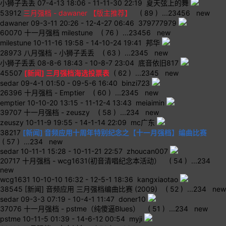
小狮子丢丢
07-4-13 18:06
-
11-11-30 22:19 夏天弦上的舞
53912
三月强档 - dawaner 【版主推荐】
( 89 )
...
2
3
4
5
6
new
dawaner
09-3-11 20:26
-
12-4-27 06:46 379777979
60070
十一月强档 milestune
( 76 )
...
2
3
4
5
6
new
milestune
10-11-16 19:58
-
14-10-24 19:41 邦华
28973
八月强档 - 小狮子丢丢
( 63 )
...
2
3
4
5
new
小狮子丢丢
08-8-6 18:43
-
10-8-7 23:04 底音依旧817
45507
[新闻] 三月强档海选投票表
( 62 )
...
2
3
4
5
new
sedar
09-4-1 01:50
-
09-5-6 16:40 binzi723
26396
十月强档 - Emptier
( 60 )
...
2
3
4
5
new
emptier
10-10-20 13:15
-
11-12-4 13:43 meiaimin
39707
十一月强档 - zeuszy
( 58 )
...
2
3
4
new
zeuszy
10-11-9 19:55
-
14-1-14 22:09 mc广东
38217
[新闻] 音频应用十周年特别纪念之【十一月强档】编曲比赛
( 57 )
...
2
3
4
new
sedar
10-11-1 15:28
-
10-11-21 22:57 zhoucan007
20717
十月强档 - wcg1631(初音清唱纪念本活动）
( 54 )
...
2
3
4
new
wcg1631
10-10-10 16:32
-
12-5-1 18:36 kangxiaotao
38545
[新闻] 音频应用 三月强档编曲比赛 (2009)
( 52 )
...
2
3
4
new
sedar
09-3-3 07:19
-
10-4-1 11:47 doner10
37076
十一月强档 - pstme（纯傻逼Blues）
( 51 )
...
2
3
4
new
pstme
10-11-5 01:39
-
14-6-12 00:54 myji