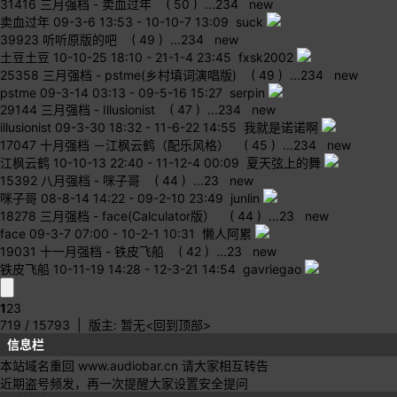
31416
三月强档 - 卖血过年
( 50 )
...
2
3
4
new
卖血过年
09-3-6 13:53
-
10-10-7 13:09 suck
39923
听听原版的吧
( 49 )
...
2
3
4
new
土豆土豆
10-10-25 18:10
-
21-1-4 23:45 fxsk2002
25358
三月强档 - pstme(乡村填词演唱版)
( 49 )
...
2
3
4
new
pstme
09-3-14 03:13
-
09-5-16 15:27 serpin
29144
三月强档 - Illusionist
( 47 )
...
2
3
4
new
illusionist
09-3-30 18:32
-
11-6-22 14:55 我就是诺诺啊
17047
十月强档 －江枫云鹤（配乐风格）
( 45 )
...
2
3
4
new
江枫云鹤
10-10-13 22:40
-
11-12-4 00:09 夏天弦上的舞
15392
八月强档 - 咪子哥
( 44 )
...
2
3
new
咪子哥
08-8-14 14:22
-
09-2-10 23:49 junlin
18278
三月强档 - face(Calculator版）
( 44 )
...
2
3
new
face
09-3-7 07:00
-
10-2-1 10:31 懒人阿累
19031
十一月强档 - 铁皮飞船
( 42 )
...
2
3
new
铁皮飞船
10-11-19 14:28
-
12-3-21 14:54 gavriegao
1
2
3
719 / 15793
| 版主: 暂无
<回到顶部>
信息栏
本站域名重回 www.audiobar.cn 请大家相互转告
近期盗号频发，再一次提醒大家设置安全提问