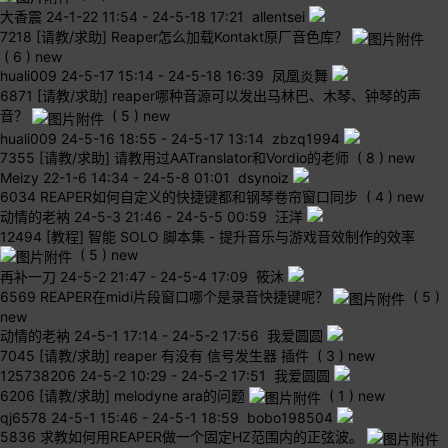
大香震
24-1-22 11:54
-
24-5-18 17:21 allentsei
7218
[请教/求助] Reaper怎么加载Kontakt原厂音色库？
( 6 )
new
huali009
24-5-17 15:14
-
24-5-18 16:39 凤凰炎舞
6871
[请教/求助] reaper哪种音源可以发出马林巴、木琴、钟琴的声
音？
( 5 )
new
huali009
24-5-16 18:55
-
24-5-17 13:14 zbzq1994
7355
[请教/求助] 请教用过AATranslator和Vordio的老师
( 8 )
new
Meizy
22-1-6 14:34
-
24-5-8 01:01 dsynoiz
6034
REAPER如何自定义的快捷键都和钢琴卷帘窗口同步
( 4 )
new
动情的老衲
24-5-3 21:46
-
24-5-5 00:59 汪洋
12494
[教程] 智能 SOLO 脚本集 - 提升音乐与游戏音效制作的效率
( 5 )
new
再补一刀
24-5-2 21:47
-
24-5-4 17:09 筱沐
6569
REAPER在midi片段窗口哪个是录音快捷键呢？
( 5 )
new
动情的老衲
24-5-1 17:14
-
24-5-2 17:56 我爱圆圆
7045
[请教/求助] reaper 有没有 信号发生器 插件
( 3 )
new
125738206
24-5-2 10:29
-
24-5-2 17:51 我爱圆圆
6206
[请教/求助] melodyne ara的问题
( 1 )
new
qj6578
24-5-1 15:46
-
24-5-1 18:59 bobo198504
5836
求教如何用REAPER做一个固定HZ范围内的正弦波。