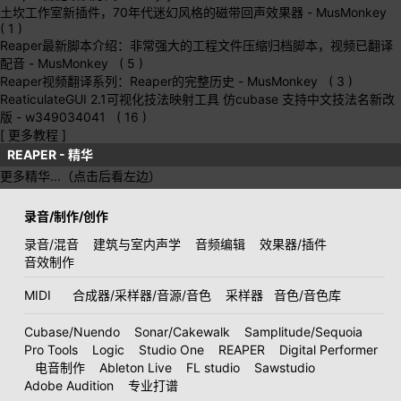
土坎工作室新插件，70年代迷幻风格的磁带回声效果器
- MusMonkey
( 1 )
Reaper最新脚本介绍：非常强大的工程文件压缩归档脚本，视频已翻译
配音
- MusMonkey ( 5 )
Reaper视频翻译系列：Reaper的完整历史
- MusMonkey ( 3 )
ReaticulateGUI 2.1可视化技法映射工具 仿cubase 支持中文技法名新改
版
- w349034041 ( 16 )
[ 更多教程 ]
REAPER - 精华
更多精华...（点击后看左边）
录音/制作/创作
录音/混音
建筑与室内声学
音频编辑
效果器/插件
音效制作
MIDI
合成器/采样器/音源/音色
采样器
音色/音色库
Cubase/Nuendo
Sonar/Cakewalk
Samplitude/Sequoia
Pro Tools
Logic
Studio One
REAPER
Digital Performer
电音制作
Ableton Live
FL studio
Sawstudio
Adobe Audition
专业打谱