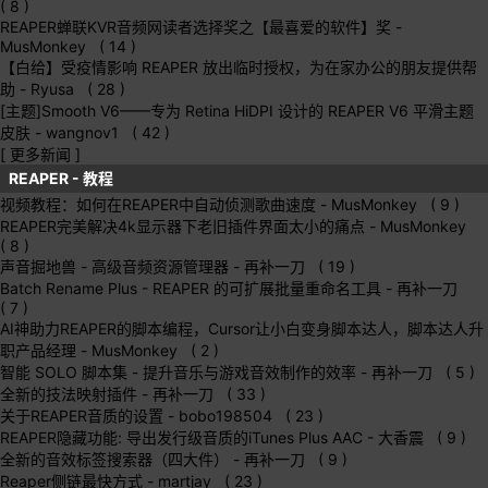
( 8 )
REAPER蝉联KVR音频网读者选择奖之【最喜爱的软件】奖
-
MusMonkey ( 14 )
【白给】受疫情影响 REAPER 放出临时授权，为在家办公的朋友提供帮
助
- Ryusa ( 28 )
[主题]Smooth V6——专为 Retina HiDPI 设计的 REAPER V6 平滑主题
皮肤
- wangnov1 ( 42 )
[ 更多新闻 ]
REAPER - 教程
视频教程：如何在REAPER中自动侦测歌曲速度
- MusMonkey ( 9 )
REAPER完美解决4k显示器下老旧插件界面太小的痛点
- MusMonkey
( 8 )
声音掘地兽 - 高级音频资源管理器
- 再补一刀 ( 19 )
Batch Rename Plus - REAPER 的可扩展批量重命名工具
- 再补一刀
( 7 )
AI神助力REAPER的脚本编程，Cursor让小白变身脚本达人，脚本达人升
职产品经理
- MusMonkey ( 2 )
智能 SOLO 脚本集 - 提升音乐与游戏音效制作的效率
- 再补一刀 ( 5 )
全新的技法映射插件
- 再补一刀 ( 33 )
关于REAPER音质的设置
- bobo198504 ( 23 )
REAPER隐藏功能: 导出发行级音质的iTunes Plus AAC
- 大香震 ( 9 )
全新的音效标签搜索器（四大件）
- 再补一刀 ( 9 )
Reaper侧链最快方式
- martjay ( 23 )