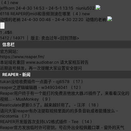
( 4 )
new
jeffkorn
24-4-30 14:53
-
24-5-1 13:15 niuniu502
6118
REAPER的midi和音频测速在哪里
( 4 )
new
动情的老衲
24-4-30 00:48
-
24-4-30 22:20 动情的老衲
1 .
4
5
6
1412 / 14971
| 版主:
卖血过年
<回到顶部>
信息栏
官方网站：
https://www.reaper.fm/
本站域名重回 www.audiobar.cn 请大家相互转告
近期盗号频发，再一次提醒大家设置安全提问
REAPER - 新闻
tukan没给收费插件一点面子
- qj6578 ( 17 )
reaper之逻辑编辑器
- w349034041 ( 12 )
Reaper用户终于有一个能打的免费吉他放大器JS插件了，来看看汉化的
视频...
- MusMonkey ( 9 )
Reaticulate更新0.5了，越来越好用了。
- 汪洋 ( 18 )
请问大家reaper有办法提取视频里面的的多条音轨或者能播放么
-
nicotomia ( 7 )
REAPER开发版首次支持LV2格式插件
- Tee ( 14 )
Reaper官方发放临时许可密钥，号召外出全程佩戴口罩
- 窗外的天气