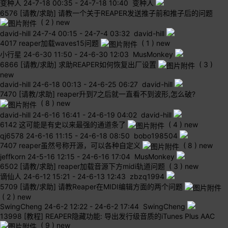
变种人
24-7-18 00:35
-
24-7-18 10:40 变种人
6576
[请教/求助] 请教一个关于REAPER发送推子前和推子后的问题
( 2 )
new
david-hill
24-7-4 00:15
-
24-7-4 03:32 david-hill
4017
reaper加载waves15问题
( 1 )
new
小行星
24-6-30 11:50
-
24-6-30 12:03 MusMonkey
6866
[请教/求助] 求助REAPER如何恢复出厂设置
( 3 )
new
david-hill
24-6-18 00:13
-
24-6-25 06:27 david-hill
7470
[请教/求助] reaper升到7之后就一直看不到波形,怎么破?
( 8 )
new
david-hill
24-6-16 16:41
-
24-6-19 04:02 david-hill
6142
这可能是有史以来最强的通道条了
( 4 )
new
qj6578
24-6-16 11:15
-
24-6-18 08:50 bobo198504
7407
reaper虽然号称开源，可以各种自定义
( 8 )
new
jeffkorn
24-5-16 12:15
-
24-6-16 17:04 MusMonkey
6502
[请教/求助] reaper加载音源下方midi轨道问题
( 3 )
new
谪仙人
24-6-12 15:21
-
24-6-13 12:43 zbzq1994
5709
[请教/求助] 请教Reaper在MIDI编辑方面的两个问题
( 2 )
new
SwingCheng
24-6-2 12:22
-
24-6-2 17:44 SwingCheng
13998
[教程] REAPER隐藏功能: 导出发行级音质的iTunes Plus AAC
( 9 )
new