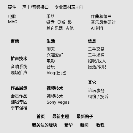
硬件
声卡/音频接口
专业器材玩HiFi
电脑
乐器
作曲和编曲
MAC
键盘
贝斯
鼓
音乐风格研讨
其它乐器
吉他
AI 制作
吉他
生活
信息
聊天
二手交易
兴趣爱好
二手求购
扩声技术
电影
招聘/找人
音响系统
音乐
接活/求职
现场扩声
blog(日记)
其它
作品展示
视频技术
论坛事务
会员作品
视频技术
纠纷 / 投诉
翻唱专区
Sony Vegas
季节强档
首页
最新主题
最新贴子
我关注的版块
精华
新闻
教程