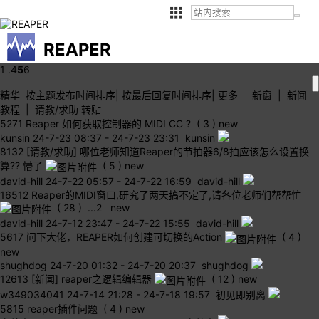
REAPER
1 .
4
5
6
精华
按主题
发布时间
排序
|
按最后
回复时间
排序
|
更多
新窗
|
新闻
教程
|
请教/求助
转贴
5271
Reaper 如何获取控制器的 MIDI CC ?
( 3 )
new
kunsin
24-7-23 08:37
-
24-7-23 23:31 kunsin
8132
[请教/求助] 哪位老师知道Reaper的节拍器6/8拍应该怎么设置换
算?? 懵了
( 5 )
new
david-hill
24-7-22 05:57
-
24-7-22 16:59 david-hill
16512
Reaper的MIDI窗口,研究了两天搞不定了,请各位老师们帮帮忙
( 28 )
...
2
new
david-hill
24-7-12 23:47
-
24-7-22 15:55 david-hill
5617
问下大佬，REAPER如何创建可切换的Action
( 4 )
new
shughdog
24-7-20 01:32
-
24-7-20 20:37 shughdog
12613
[新闻] reaper之逻辑编辑器
( 12 )
new
w349034041
24-7-14 21:28
-
24-7-18 19:57 初见即别离
5815
reaper插件问题
( 4 )
new