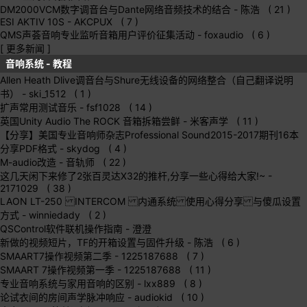
DM2000VCM数字调音台与Dante网络音频技术的结合
- 陈浩 ( 21 )
ESI AKTIV 10S
- AKCPUX ( 7 )
QMS声荟音响专业监听音箱用户评价征集活动
- foxaudio ( 6 )
[ 更多新闻 ]
音响系统 - 教程
Allen Heath Dlive调音台与Shure无线设备的网络整合（自己翻译说明
书）
- ski_1512 ( 1 )
扩声常用测试音乐
- fsf1028 ( 14 )
英国Unity Audio The ROCK 音箱拆箱尝鲜
- 米客声学 ( 11 )
【分享】美国专业音响师杂志Professional Sound2015-2017期刊16本
分享PDF格式
- skydog ( 4 )
M-audio改造
- 音轨师 ( 22 )
这几天闲下来修了2张百灵达X32的推杆,分享一些心得给大家!~
-
2171029 ( 38 )
LAON LT-250 INTERCOM 内通系统 使用心得分享 与傻瓜设置
方式
- winniedady ( 2 )
QSControl软件联机操作指南
- 澄澄
新做的视频短片，TF的开箱设置与固件升级
- 陈浩 ( 6 )
SMAART7操作视频第二季
- 1225187688 ( 7 )
SMAART 7操作视频第一季
- 1225187688 ( 11 )
专业音响系统与家用音响的区别
- lxx889 ( 8 )
论试衣间的房间声学脉冲响应
- audiokid ( 10 )