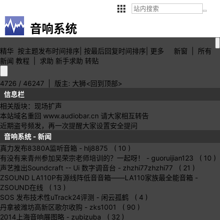
音响系统
精华
按主题
发布时间
排序
|
按最后
回复时间
排序
|
更多
新窗
|
所有
新闻
教程
|
求助
新手求助
转贴
4726 / 46247
| 版主:
大狮
<回到顶部>
信息栏
相关版块：
现场扩声
本站域名重回 www.audiobar.cn 请大家相互转告
近期盗号频发，再一次提醒大家设置安全提问
音响系统 - 新闻
真力发布8380A监听音箱
- hlj8875 ( 10 )
有没有来青州参加吴荣宗老师培训的？一起呀！
- guoruijian123 ( 10 )
声艺推出Soundcraft -- Ui 数字调音台
- zhzhi77zhzhi77 ( 21 )
ZSOUND LA110P有源线阵低音音箱——LA110家族最全能音箱
-
ZSOUND在线 ( 13 )
SOS 发布技术性uTrack24评测
- 闲云孤鹤 ( 4 )
丹拿被潍坊高新区歌尔收购
- zks1001 ( 90 )
2014上海音响展图略
- zubizuba ( 32 )