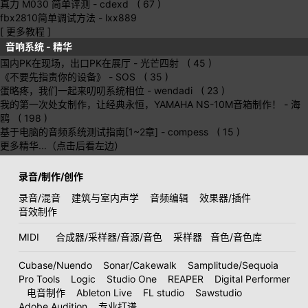
真力 M030 简单评测
- cdexd ( 67 )
fbx2810简单调试方法
- lxx889
[ 更多教程 ]
音响系统 - 精华
国内PK在现场，出口PK在展厅
- 光芒四射 ( 45 )
《不要先指责你的设备》
- SOS ( 35 )
蛋略疼，我们一起来叨叨系统相位
- wendadi ( 23 )
我的第一次处女制作，让经典永恒，YAMAHA NS-10M音箱制作！
- 海
鸥 ( 198 )
基于电脑的音频系统测试指南[1~2章]
- compess ( 15 )
更多精华...（点击后看左边）
录音/制作/创作
录音/混音
建筑与室内声学
音频编辑
效果器/插件
音效制作
MIDI
合成器/采样器/音源/音色
采样器
音色/音色库
Cubase/Nuendo
Sonar/Cakewalk
Samplitude/Sequoia
Pro Tools
Logic
Studio One
REAPER
Digital Performer
电音制作
Ableton Live
FL studio
Sawstudio
Adobe Audition
专业打谱