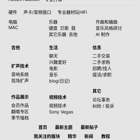
硬件
声卡/音频接口
专业器材玩HiFi
电脑
乐器
作曲和编曲
MAC
键盘
贝斯
鼓
音乐风格研讨
其它乐器
吉他
AI 制作
吉他
生活
信息
聊天
二手交易
兴趣爱好
二手求购
扩声技术
电影
招聘/找人
音响系统
音乐
接活/求职
现场扩声
blog(日记)
其它
作品展示
视频技术
论坛事务
会员作品
视频技术
纠纷 / 投诉
翻唱专区
Sony Vegas
季节强档
首页
最新主题
最新贴子
我关注的版块
精华
新闻
教程