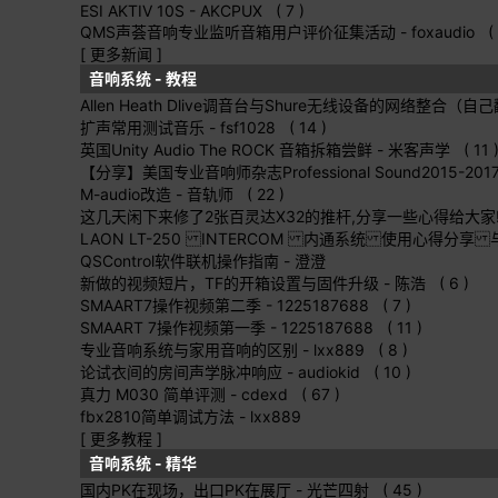
ESI AKTIV 10S
- AKCPUX ( 7 )
QMS声荟音响专业监听音箱用户评价征集活动
- foxaudio ( 
[ 更多新闻 ]
音响系统 - 教程
Allen Heath Dlive调音台与Shure无线设备的网络整合（
扩声常用测试音乐
- fsf1028 ( 14 )
英国Unity Audio The ROCK 音箱拆箱尝鲜
- 米客声学 ( 11 
【分享】美国专业音响师杂志Professional Sound2015-2
M-audio改造
- 音轨师 ( 22 )
这几天闲下来修了2张百灵达X32的推杆,分享一些心得给大家!
LAON LT-250 INTERCOM 内通系统 使用心得分享
QSControl软件联机操作指南
- 澄澄
新做的视频短片，TF的开箱设置与固件升级
- 陈浩 ( 6 )
SMAART7操作视频第二季
- 1225187688 ( 7 )
SMAART 7操作视频第一季
- 1225187688 ( 11 )
专业音响系统与家用音响的区别
- lxx889 ( 8 )
论试衣间的房间声学脉冲响应
- audiokid ( 10 )
真力 M030 简单评测
- cdexd ( 67 )
fbx2810简单调试方法
- lxx889
[ 更多教程 ]
音响系统 - 精华
国内PK在现场，出口PK在展厅
- 光芒四射 ( 45 )