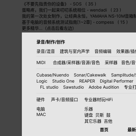
《不要先指责你的设备》
- SOS ( 35 )
蛋略疼，我们一起来叨叨系统相位
- wendadi ( 23 )
我的第一次处女制作，让经典永恒，YAMAHA NS-10M音箱
基于电脑的音频系统测试指南[1~2章]
- compess ( 15 )
更多精华...（点击后看左边）
录音/制作/创作
录音/混音
建筑与室内声学
音频编辑
效果器/插
MIDI
合成器/采样器/音源/音色
采样器
音色/
Cubase/Nuendo
Sonar/Cakewalk
Samplitude/
Logic
Studio One
REAPER
Digital Performer
FL studio
Sawstudio
Adobe Audition
专业
硬件
声卡/音频接口
专业器材玩HiFi
电脑
乐器
MAC
键盘
贝斯
鼓
其它乐器
吉他
首页
最新