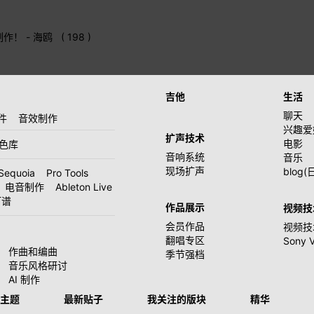
制作！
- 海鸥 ( 198 )
吉他
生活
聊天
件
音效制作
兴趣爱
扩声技术
电影
音色库
音响系统
音乐
现场扩声
blog(
Sequoia
Pro Tools
电音制作
Ableton Live
打谱
作品展示
视频技
会员作品
视频技
翻唱专区
Sony 
作曲和编曲
季节强档
音乐风格研讨
AI 制作
主题
最新贴子
我关注的版块
精华