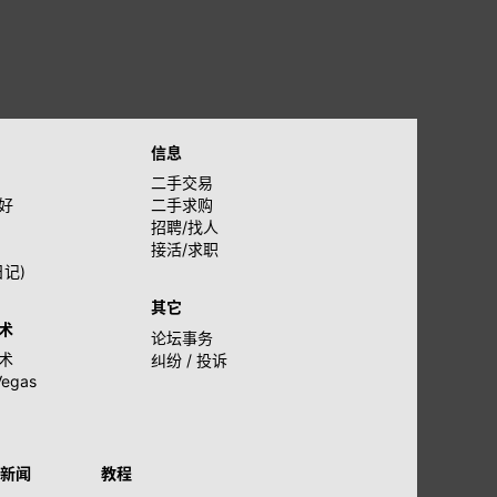
信息
二手交易
好
二手求购
招聘/找人
接活/求职
日记)
其它
术
论坛事务
术
纠纷 / 投诉
Vegas
新闻
教程