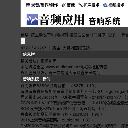
录音/制作/创作
吉他
扩声技术
视频技术
音响系统
精华
按主题
发布时间
排序
|
按最后
回复时间
排序
|
更多
新
4726 / 46247
| 版主:
大狮
<回到顶部>
信息栏
相关版块：
现场扩声
本站域名重回 www.audiobar.cn 请大家相互转告
近期盗号频发，再一次提醒大家设置安全提问
音响系统 - 新闻
真力发布8380A监听音箱
- hlj8875 ( 10 )
有没有来青州参加吴荣宗老师培训的？一起呀！
- guoruijian
声艺推出Soundcraft -- Ui 数字调音台
- zhzhi77zhzhi77 ( 2
ZSOUND LA110P有源线阵低音音箱——LA110家族最全能
SOS 发布技术性uTrack24评测
- 闲云孤鹤 ( 4 )
丹拿被潍坊高新区歌尔收购
- zks1001 ( 90 )
2014上海音响展图略
- zubizuba ( 32 )
DM2000VCM数字调音台与Dante网络音频技术的结合
- 陈浩