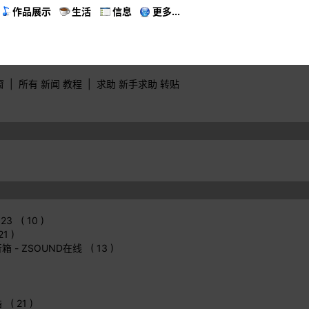
作品展示
生活
信息
更多...
窗
|
所有
新闻
教程
|
求助
新手求助
转贴
123 ( 10 )
1 )
音箱
- ZSOUND在线 ( 13 )
 ( 21 )