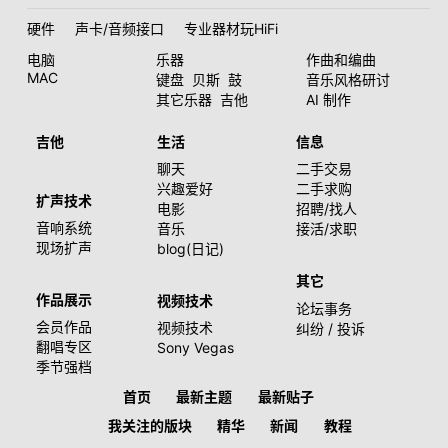
硬件
声卡/音频接口
专业器材玩HiFi
电脑
乐器
作曲和编曲
MAC
键盘
贝斯
鼓
音乐风格研讨
其它乐器
吉他
AI 制作
吉他
生活
信息
聊天
二手交易
兴趣爱好
二手求购
扩声技术
电影
招聘/找人
音响系统
音乐
接活/求职
现场扩声
blog(日记)
其它
作品展示
视频技术
论坛事务
会员作品
视频技术
纠纷 / 投诉
翻唱专区
Sony Vegas
季节强档
首页
最新主题
最新贴子
我关注的版块
精华
新闻
教程