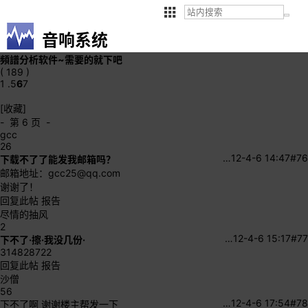
音响系统
頻譜分析软件~需要的就下吧
( 189 )
1 .
5
6
7
[收藏]
- 第 6 页 -
gcc
26
…
12-4-6 14:47
#76
下载不了了能发我邮箱吗？
邮箱地址：
gcc25@qq.com
谢谢了！
回复此帖
报告
尽情的抽风
2
…
12-4-6 15:17
#77
下不了·擦·我没几份·
314828722
回复此帖
报告
沙僧
56
…
12-4-6 17:54
#78
下不了啊 谢谢楼主帮发一下