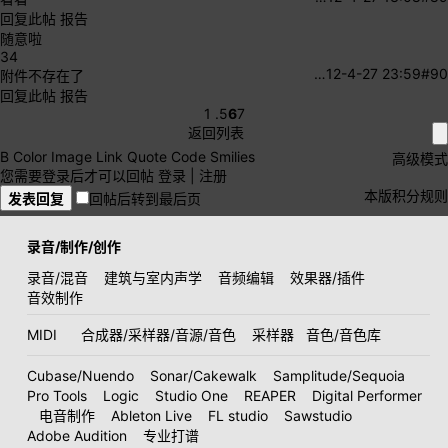
回复此帖
报告
随意啦
34
…
12-4-27 23:59
#90
附件不存在了
回复此帖
报告
1 .
5
6
7
返回列表
B
Color
Image
Link
Quote
Code
Smilies
高级模式
您需要登录后才可以回帖
登录
|
注册
本版积分规则
发表回复
回帖后转到最后页
录音/制作/创作
录音/混音
建筑与室内声学
音频编辑
效果器/插件
音效制作
MIDI
合成器/采样器/音源/音色
采样器
音色/音色库
Cubase/Nuendo
Sonar/Cakewalk
Samplitude/Sequoia
Pro Tools
Logic
Studio One
REAPER
Digital Performer
电音制作
Ableton Live
FL studio
Sawstudio
Adobe Audition
专业打谱