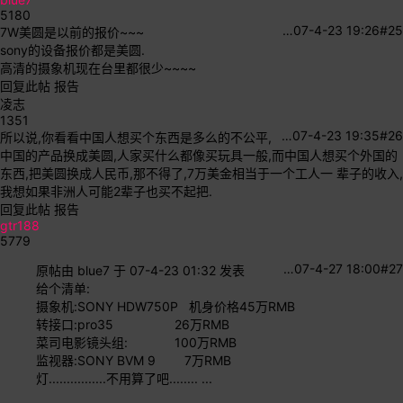
5180
…
07-4-23 19:26
#25
7W美圆是以前的报价~~~
sony的设备报价都是美圆.
高清的摄象机现在台里都很少~~~~
回复此帖
报告
凌志
1351
…
07-4-23 19:35
#26
所以说,你看看中国人想买个东西是多么的不公平,
中国的产品换成美圆,人家买什么都像买玩具一般,而中国人想买个外国的
东西,把美圆换成人民币,那不得了,7万美金相当于一个工人一 辈子的收入,
我想如果非洲人可能2辈子也买不起把.
回复此帖
报告
gtr188
5779
…
07-4-27 18:00
#27
原帖由
blue7
于 07-4-23 01:32 发表
给个清单:
摄象机:SONY HDW750P 机身价格45万RMB
转接口:pro35 26万RMB
菜司电影镜头组: 100万RMB
监视器:SONY BVM 9 7万RMB
灯................不用算了吧........ ...