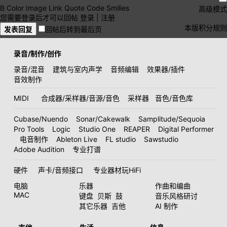
B
Color
Image
Link
Quote
Code
Smilies
高级模式
您需要登录后才可以回帖
登录
|
注册
本版积分规则
发表回复
回帖后转到最后页
录音/制作/创作
录音/混音
建筑与室内声学
音频编辑
效果器/插件
音效制作
MIDI
合成器/采样器/音源/音色
采样器
音色/音色库
Cubase/Nuendo
Sonar/Cakewalk
Samplitude/Sequoia
Pro Tools
Logic
Studio One
REAPER
Digital Performer
电音制作
Ableton Live
FL studio
Sawstudio
Adobe Audition
专业打谱
硬件
声卡/音频接口
专业器材玩HiFi
电脑
乐器
作曲和编曲
MAC
键盘
贝斯
鼓
音乐风格研讨
其它乐器
吉他
AI 制作