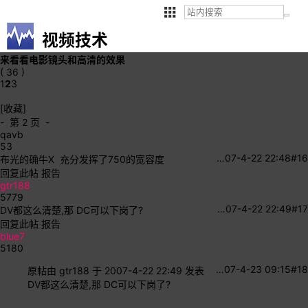
视频技术
来看看电影镜头和高清的效果
( 36 )
1
2
3
[收藏]
- 第 2 页 -
qavb
53
…
07-4-22 22:48
#16
布光的确牛X
充分发挥了750的宽容度
回复此帖
报告
gtr188
5779
…
07-4-22 22:49
#17
DV都这么清楚,那 DC可以下岗了?
回复此帖
报告
blue7
5180
…
07-4-23 09:15
#18
原帖由
gtr188
于 2007-4-22 22:49 发表
DV都这么清楚,那 DC可以下岗了?