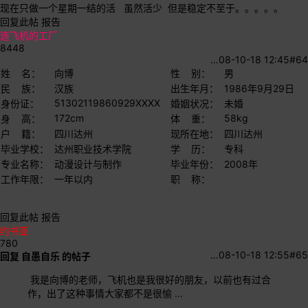
现在只做一个星期一结的活 虽然活少 但是稳定不至于。。。。。
回复此帖
报告
造飞机的工厂
8448
…
08-10-18 12:45
#64
姓 名：
向博
性 别：
男
民 族：
汉族
出生年月：
1986年9月29日
51302119860929XXXX
身份证：
婚姻状况：
未婚
172cm
58kg
身 高：
体 重：
户 籍：
四川达州
现所在地：
四川达州
毕业学校：
达州职业技术学院
学 历：
专科
专业名称：
动漫设计与制作
毕业年份：
2008年
工作年限：
一年以内
职 称：
回复此帖
报告
约书亚
780
…
08-10-18 12:55
#65
回复 自愚自乐 的帖子
我是向博的老师，飞机也是我很好的朋友，以前也有过合
作，出了这种事情大家都不是很愉 ...