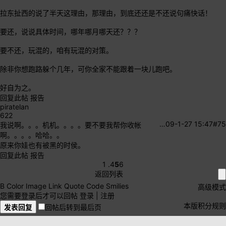
拉东扯西的说了半天这理由，那理由，到底还还是不还说句痛快话！
要还，说说具体时间，哪年哪月哪天还？？？
要不还，玩混的，咱有玩混的对策。
除非你想跑路躲个几年，可你全家不能跟着一块儿跑吧。
好自为之。
回复此帖
报告
piratelan
622
…
09-1-27 15:47
#75
我说啊。。。机机。。。。要不要我帮你收帐
啊。。。。哈哈。。
原来你娃也有被黑的时侯。
回复此帖
报告
1 .
4
5
6
返回列表
B
Color
Image
Link
Quote
Code
Smilies
高级模式
您需要登录后才可以回帖
登录
|
注册
本版积分规则
发表回复
回帖后转到最后页