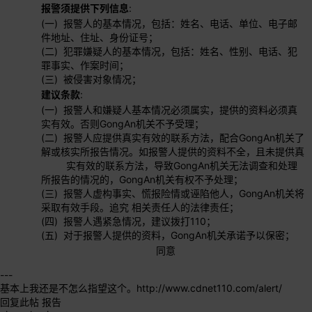
报警须提供下列信息
:
(一) 报警人的基本情况，包括：姓名、电话、单位、电子邮
件地址、住址、身份证号；
(二) 犯罪嫌疑人的基本情况，包括：姓名、性别、电话、犯
罪事实、作案时间；
(三) 被侵害对象情况；
建议条款
:
(一) 报警人和嫌疑人基本情况必须属实，提供的资料必须真
实有效。否则GongAn机关不予受理；
(二) 报警人应提供真实有效的联系方法，配合GongAn机关了
解或核实所报告情况。如报警人提供的资料不全，且未提供真
实有效的联系方法，导致GongAn机关无法调查和处理
所报告的情况的，GongAn机关有权不予处理；
(三) 报警人虚构事实、慌报险情或诬陷他人，GongAn机关将
采取有效手段。追究 相关责任人的法律责任；
(四) 报警人遇紧急情况，建议拨打110；
(五) 对于报警人提供的资料，GongAn机关承诺予以保密；
同意
---
基本上我还是不怎么指望这个。
http://www.cdnet110.com/alert/
回复此帖
报告