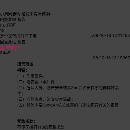
小周同志啊 这徒弟得管教啊......
回复此帖
报告
山川琴匠
18
…
08-10-18 13:11
#66
是个交代的时间了哦
回复此帖
报告
造飞机的工厂
8448
…
08-10-18 13:19
#67
接警范围
:
报警：
(一) 刑事案件；
(二) 治安案（事）件；
(三) 危及人身、财产安全或者She会治安秩序的群体性事
件；
(四) 自然灾害、治安灾害事故；
(五) 其他需要GongAn机关处置的与违法犯罪有关的报警
紧急求助：
不便于拨打110的紧急求助