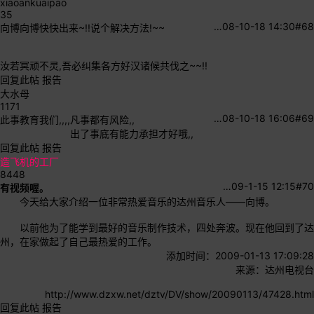
xiaoankuaipao
35
…
08-10-18 14:30
#68
向博向博快快出来~!!说个解决方法!~~
汝若冥顽不灵,吾必纠集各方好汉诸候共伐之~~!!
回复此帖
报告
大水母
1171
…
08-10-18 16:06
#69
此事教育我们,,,,凡事都有风险,,
出了事底有能力承担才好哦,,
回复此帖
报告
造飞机的工厂
8448
…
09-1-15 12:15
#70
有视频喔。
今天给大家介绍一位非常热爱音乐的达州音乐人——向博。
以前他为了能学到最好的音乐制作技术，四处奔波。现在他回到了达
州，在家做起了自己最热爱的工作。
添加时间：2009-01-13 17:09:28
来源：达州电视台
http://www.dzxw.net/dztv/DV/show/20090113/47428.html
回复此帖
报告