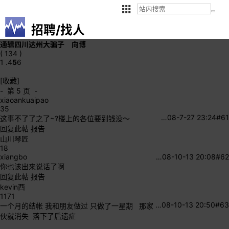
招聘/找人
通辑四川达州大骗子 向博
( 134 )
1 .
4
5
6
[收藏]
- 第 5 页 -
xiaoankuaipao
35
…
08-7-27 23:24
#61
这事不了了之了~?楼上的各位要到钱没～
回复此帖
报告
山川琴匠
18
xiangbo
…
08-10-13 20:08
#62
你也该出来说话了啊
回复此帖
报告
kevin西
1171
…
08-10-13 20:50
#63
一个月的结帐 我和朋友做过 只做了一星期 那家
伙就消失 落下了后遗症