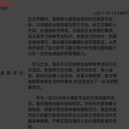
约书亚
780
…
09-1-15 12:33
#71
在大学期间，我始终以提高自身的综合素质为目
标，以自我的全面发展为努力方向，树立正确的人
生观、价值观和世界观。为适应社会发展的需求，
我认真学习各种专业知识，发挥自己的特长；挖掘
自身的潜力，结合每年的暑期社会实践机会，从而
逐步提高了自己的学习能力和分析处理问题的能力
以及一定的协调组织和管理能力。
学习之余，我还不忘坚持参加各种体育活动与社
交活动。在思想行为方面，我作风优良、待人诚
自 我 评 价：
恳，能较好处理人际关际，处事冷静稳健，能合理
地统筹安排生活中的事务,并且还成为了一名光荣预
备党员。
作为一名2006年计算机专业的大学应届毕业
生，我所拥有的是年轻和知识。年轻也许意味着欠
缺经验，但是年轻也意味着热情和活力，我自信能
凭自己的能力和学识在毕业以后的工作和生活中克
服各种困难，不断实现自我的人生价值和追求的目
标。