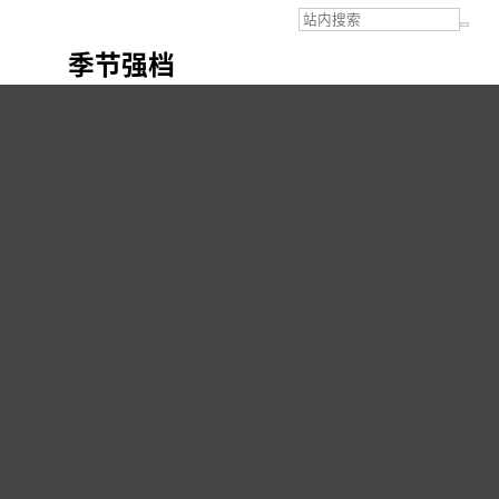
季节强档
三月强档 - milestune 【版主推荐】
( 191 )
1 .
2
3
4
[收藏]
- 第 3 页 -
我是乐言
790
…
09-3-7 12:12
#31
LZ我投你了!牛X
什么语言??
回复此帖
报告
小欢
1627
…
09-3-7 12:12
#32
太绝了这个,强烈建议做成完整版拍MV
我直译了，楼主莫怪哇，好像是酱紫滴 大意是说打麻将的故事 哪位牛人
再整理一下
----------------------------------------------