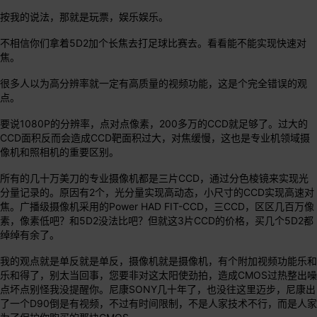
按我的说法，那就是玩票，娱乐娱乐。
不相信你们拿着5D2加个长焦去打足球比赛去。看看能不能实现快速对
焦。
很多人以为高分辨率就一定有高质量的视频功能，这是个完全错误的观
点。
要说1080P的分辨率，点对点像素，200多万的CCD就足够了。过大的
CCD面积反而会造成CCD靶面积过大，对焦缓慢，这也是专业机领域摄
像机和照相机的重要区别。
所有的几十万美刀的专业摄像机都是三片CCD，通过分色棱镜来实现光
分量记录的。原因有2个，光分量实现高动态，小尺寸的CCD实现高速对
焦。广播级摄像机采用的Power HAD FIT-CCD，三CCD，区区几百万像
素，像素低吧？和5D2没法比吧？但就这3片CCD的价格，买几个5D2都
绰绰有余了。
我的观点就是单反就是单反，摄像机就是摄像机，有个附加视频功能乐和
乐和得了，别太当回事，您要非对这太阳使劲拍，造成CMOS过热整出噪
点坏点别怪我没提醒你。尼康SONY几十年了，也没往这里迈步，尼康出
了一个D90倒是有视频，不过有时间限制，不是人家技术不行，而是人家