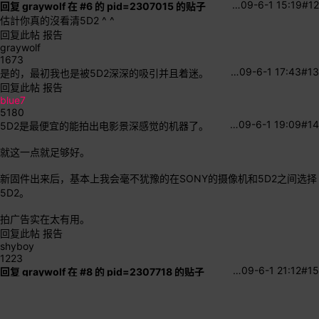
…
09-6-1 15:19
#12
回复 graywolf 在 #6 的 pid=2307015 的贴子
估計你真的沒看清5D2 ^ ^
回复此帖
报告
graywolf
1673
…
09-6-1 17:43
#13
是的，最初我也是被5D2深深的吸引并且着迷。
回复此帖
报告
blue7
5180
…
09-6-1 19:09
#14
5D2是最便宜的能拍出电影景深感觉的机器了。
就这一点就足够好。
新固件出来后，基本上我会毫不犹豫的在SONY的摄像机和5D2之间选择
5D2。
拍广告实在太有用。
回复此帖
报告
shyboy
1223
…
09-6-1 21:12
#15
回复 graywolf 在 #8 的 pid=2307718 的贴子
也许现在的实例还不够充分。不要多，1年后你就会看到5D2（或其它类
似机型）越来越多的出现在专业视频领域。如果到那时，我想什么宽容
度、CMOS、对焦什么的都不再重要了。实践检验和肯定了的才是正确