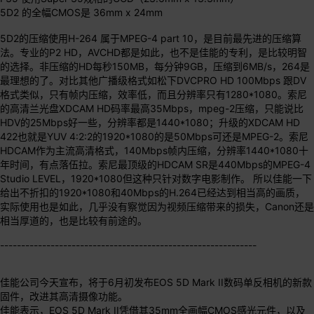
5D2 的全幅CMOS是 36mm x 24mm
5D2的压缩使用H-264 属于MPEG-4 part 10，是目前最先进的压缩算
法。专业的P2 HD，AVCHD都是如此，也不是佳能的专利，是比较明智
的选择。非压缩的HD每秒150MB，每分钟9GB，压缩到6MB/s，264是
最理想的了。对比其他广播级格式如松下DVCPRO HD 100Mbps 跟DV
格式类似，只有帧内压缩，效率低，而且分辨率只有1280*1080。索尼
的高清兰光盘XDCAM HD码率最高35Mbps，mpeg-2压缩，只能说比
HDV的25Mbps好一些，分辨率都是1440*1080；升级的XDCAM HD
422也就是YUV 4:2:2的1920*1080的是50Mbps可还是MPEG-2。索尼
HDCAM作为主流高清格式，140Mbps帧内压缩，分辨率1440*1080十
年时间，有点落伍拉。索尼最顶级的HDCAM SR是440Mbps的MPEG-4
Studio LEVEL，1920*1080但这种只针对数字电影制作。 所以佳能一下
给出不折扣的1920*1080和40Mbps的H.264已经达到相当高的画质，
实际使用也是如此，几乎没有察觉因为视频压缩带来的损失，Canon还是
相当厚道的，也是比较有前途的。
-------------------------------------------------------------
佳能公司今天宣布，将于6月初发布EOS 5D Mark II数码单反相机的新款
固件，改进其高清摄像功能。
佳能表示，EOS 5D Mark II凭借其35mm全画幅CMOS感光元件，以及