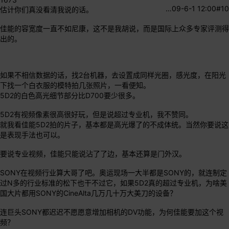
…
09-6-1 12:00
#10
估计你们真没看清我说的话。
佳能的容宽度一直不如尼康，这不是我胡说，而是国际上众多专家评测得
出的。
如果不相信数据的话，找2台机器，去设置成同样光圈，感光度，在阳光
下找一个白衣服的模特拍几张照片，一看便知。
5D2的白色高光细节部分比D700要少很多。
5D2有视频像素很高很好玩，但是说超过专业机，我不赞同。
就我看佳能5D2拍的片子，基本都是高光爆了的不成体统。当然你要说这
是表现手法也可以。
要说专业视频，佳能只能说沾了了边，基本还算是门外汉。
SONY在视频行业算大哥了吧。奥运现场一大半都是SONY的，就连制定
过N多的行业标准的松下也干不过它，如果5D2真的超过专业机，为啥美
国大片都用SONY的CineAlta几万几十万大美刀的设备？
连巨头SONY都迟迟不愿愿意增加相机的DV功能，为何佳能要加这个视
频？