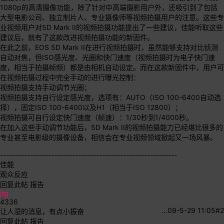
1080p的高清摄像功能，除了针对中高端摄影用户外，还吸引到了包括
大型电影公司、独立制片人、专业摄像师等视频拍摄用户的注意。这些专
业视频用户对5D Mark II的视频拍摄功能提出了一些建议，佳能听取这些
建议后，就有了这款改进视频拍摄功能的新固件。
在此之前，EOS 5D Mark II在进行视频拍摄时，虽然能够支持对比侦测
自动对焦，但ISO感光度、光圈和快门速度（视频拍摄时为电子快门速
度，相当于拍摄帧频）都是由相机自动设定。而在这款新固件中，用户可
在视频拍摄过程中完全手动的进行曝光控制：
视频拍摄支持手动调节光圈；
视频拍摄支持自行设定感光度，选项有：AUTO（ISO 100-6400自动选
择），固定ISO 100-6400以及H1（相当于ISO 12800）；
视频拍摄可自行设定快门速度（帧速）：1/30秒到1/4000秒。
在加入这些手动调节功能后，5D Mark II的视频拍摄能力已经堪比很多的
专业甚至电影级的摄像设备，相信会在专业视频领域掀起又一场风暴。
-----------------------------------------------------------
佳能
观众反应
回复此帖
报告
jtg
4336
…
09-5-29 11:05
#2
让人湿的消息，有点小振奋
回复此帖
报告