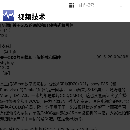
视频技术
[新闻]
关于5D2的画幅和压缩格式和固件
( 44 )
1
2
3
[收藏]
- 第 1 页 -
…
09-5-29 09:39
#1
关于5D2的画幅和压缩格式和固件
shyboy
1223
【转】
真正的35mm数字摄影机，要说ARRI的D20/D21，sony F35（和
Panavison的Genius“起源”是一回事，pana向来只租不卖），汤姆逊的
Viper，DALAS。一水的都是单片CCD/CMOS。这也从侧面证实了广播
级摄像机全都用3CCD，是为了满足广播人的意识，没有电视台的领导会
买单片CCD的机器，除非你不想干了。5D2很轻松的超越了上面那些百
万级别的大家伙，单就CMOS面积就是35mm摄影机的两倍，大家恐怕都
知道影像产品中画幅的意义吧，这是最根源的。
F35 使用Super 35规格的CCD（23.6mm x 13.3mm）