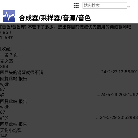
合成器/采样器/音源/音色
[音色/音色库]
不管下了多少，选出你目前做歌优先选用的两款钢琴吧
( 95 )
1 .
5
6
7
[收藏]
- 第 7 页 -
麦之杰
394
…
24-2-27 13:58
#91
四巨头的钢琴就很不错
回复此帖
报告
wjdh
87
…
24-5-29 20:51
#92
好
回复此帖
报告
wjdh
87
…
24-5-29 20:52
#93
好的
回复此帖
报告
天狗小炮弹
148