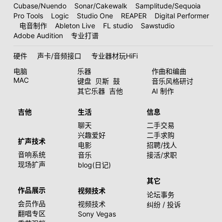
Cubase/Nuendo
Sonar/Cakewalk
Samplitude/Sequoia
Pro Tools
Logic
Studio One
REAPER
Digital Performer
电音制作
Ableton Live
FL studio
Sawstudio
Adobe Audition
专业打谱
硬件
声卡/音频接口
专业器材玩HiFi
电脑
乐器
作曲和编曲
MAC
键盘
贝斯
鼓
音乐风格研讨
其它乐器
吉他
AI 制作
吉他
生活
信息
聊天
二手交易
兴趣爱好
二手求购
扩声技术
电影
招聘/找人
音响系统
音乐
接活/求职
现场扩声
blog(日记)
其它
作品展示
视频技术
论坛事务
会员作品
视频技术
纠纷 / 投诉
翻唱专区
Sony Vegas