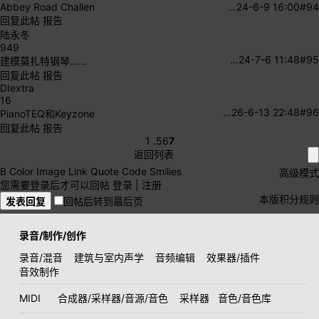
Abbey Road Challen
…
24-6-9 16:00
#94
回复此帖
报告
陆永冬
949
…
24-7-6 11:48
#95
建模莫扎特钢琴……
回复此帖
报告
DIextra
16
…
26-6-13 22:48
#96
PianoTEQ和Keyzone
回复此帖
报告
1 .
5
6
7
返回列表
B
Color
Image
Link
Quote
Code
Smilies
高级模式
您需要登录后才可以回帖
登录
|
注册
本版积分规则
发表回复
回帖后转到最后页
录音/制作/创作
录音/混音
建筑与室内声学
音频编辑
效果器/插件
音效制作
MIDI
合成器/采样器/音源/音色
采样器
音色/音色库