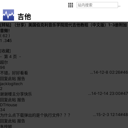
吉他
[转贴]
（分享）美国伯克利音乐学院现代吉他教程（中文版）1-3册附加
音频！
( 62 )
1 .
3
4
5
[收藏]
- 第 4 页 -
超尔
96
…
14-12-8 02:26
#46
不错，好好看看
回复此帖
报告
jacklogitech
2
…
14-12-14 23:00
#47
谢谢楼主分享快乐
回复此帖
报告
DTHouse
34
…
15-2-3 12:14
#48
为什么点下载弹出的是个执行文件？？？
回复此帖
报告
朱梓毓