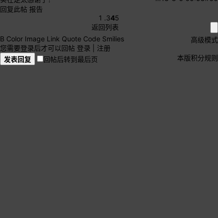
回复此帖
报告
1 .
3
4
5
返回列表
B
Color
Image
Link
Quote
Code
Smilies
高级模式
您需要登录后才可以回帖
登录
|
注册
本版积分规则
发表回复
回帖后转到最后页
录音/制作/创作
录音/混音
建筑与室内声学
音频编辑
效果器/插件
音效制作
MIDI
合成器/采样器/音源/音色
采样器
音色/音色库
Cubase/Nuendo
Sonar/Cakewalk
Samplitude/Sequoia
Pro Tools
Logic
Studio One
REAPER
Digital Performer
电音制作
Ableton Live
FL studio
Sawstudio
Adobe Audition
专业打谱
硬件
声卡/音频接口
专业器材玩HiFi
电脑
乐器
作曲和编曲