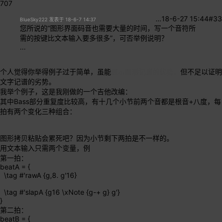
707
…
18-6-27 15:44
#33
BlueSky222 发表于 18-6-7 14:37
您所说的“图形界面码音也需要大量的时间，写一个音符所
需的按键比文本输入要多很多”，可否举例说明？
...
个人觉得你举得例子过于简单，虽能
展示图形记谱的优势，
但不足以证明
文字记谱的劣势。
我举个例子，这是我刚做的一个吉他改编：
其中Bass部分重复度比较高，有十几个小节前两个音都是根音+八度，每
拍有两个变化三种组合：
图形拷贝粘贴会累死吧？因为小节剩下两拍是不一样的。
用文本输入只需两个变量，例
第一拍：
beatA = {
\tag #'rawA {g,8. g'16}
\tag #'slapA {g16 \xNote {g-+ g} g'}
}
第二拍：
beatB = {