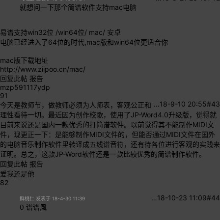
就想问一下那个简谱软件支持mac电脑
易谱支持win32位 /win64位/ mac/ 安卓
电脑已经进入了64位的时代,mac版和win64位更适合你
mac版下载地址
http://www.ziipoo.cn/mac/
回复此帖
报告
mzp591117ydp
91
…
18-9-10 20:55
#43
今天是教师节，做教师必须为人师表，客观公正和
理性看待一切。最近因为创作校歌，使用了JP-Word4.0升级版，觉得就
目前来说还是国内一款优秀的打简谱软件。以前觉得其不能制作MIDI文
件，现更正一下：是能够制作MIDI文件的，但能否通过MIDI文件在国外
的电脑音乐制作软件里转译成五线谱音符，还有待各位进行客观的实践来
证明。总之，这款JP-Word软件还是一款比较优秀的简谱制作软件。
回复此帖
报告
爱我还是他
82
…
18-10-23 11:09
#44
鲜桃仁 发表于 18-4-30 11:39
0 谱谱風