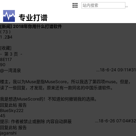
专业打谱
[新闻]
2018年你用什么打谱软件
( 73 )
1 .
2
3
4
[收藏]
- 第 3 页 -
8E117
90
…
18-6-24 09:11
#31
@一湾清泉
楼主，我以为Muse是指MuseScore，所以我选了第四项muse。但是，
读了一些回复，才发现，原来还有一款同名的中国乐谱软件。
我是想选MuseScore的！不知道如何撤销我的选择。
回复此帖
报告
BlueSky222
45
…
18-6-26 07:04
#32
提示:
作者被禁止或删除 内容自动屏蔽
回复此帖
报告
jaganshi