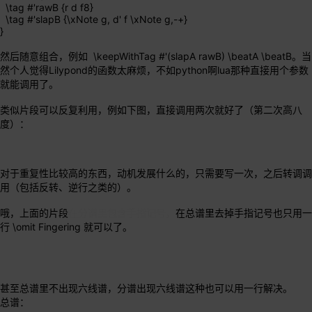
\tag #'rawB {r d f8}
\tag #'slapB {\xNote g, d' f \xNote g,-+}
}
然后随意组合，例如 \keepWithTag #'(slapA rawB) \beatA \beatB。当
然个人觉得Lilypond的函数太麻烦，不如python啊lua那种直接用个参数
就能调用了。
类似片段可以反复利用，例如下图，直接调用两次就好了（第二次高八
度）：
对于重复性比较高的东西，动机发展什么的，只需要写一次，之后转调调
用（包括反转、逆行之类的）。
哦，上面的片段
在分谱里包含手指记号，
在总谱里去掉手指记号也只用一
行 \omit Fingering 就可以了。
甚至总谱里不出现六线谱，分谱出现六线谱这种也可以用一行解决。
总谱：