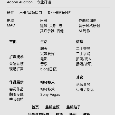
Adobe Audition
专业打谱
硬件
声卡/音频接口
专业器材玩HiFi
电脑
乐器
作曲和编曲
MAC
键盘
贝斯
鼓
音乐风格研讨
其它乐器
吉他
AI 制作
吉他
生活
信息
聊天
二手交易
兴趣爱好
二手求购
扩声技术
电影
招聘/找人
音响系统
音乐
接活/求职
现场扩声
blog(日记)
其它
作品展示
视频技术
论坛事务
会员作品
视频技术
纠纷 / 投诉
翻唱专区
Sony Vegas
季节强档
首页
最新主题
最新贴子
我关注的版块
精华
新闻
教程