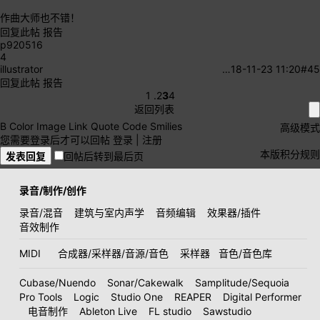
作曲大师也不错！
回复此帖
报告
p920516
4
illustrator
…
18-11-23 11:20
#45
回复此帖
报告
1 .
2
3
4
返回列表
B
Color
Image
Link
Quote
Code
Smilies
高级模式
您需要登录后才可以回帖
登录
|
注册
本版积分规则
发表回复
回帖后转到最后页
录音/制作/创作
录音/混音
建筑与室内声学
音频编辑
效果器/插件
音效制作
MIDI
合成器/采样器/音源/音色
采样器
音色/音色库
Cubase/Nuendo
Sonar/Cakewalk
Samplitude/Sequoia
Pro Tools
Logic
Studio One
REAPER
Digital Performer
电音制作
Ableton Live
FL studio
Sawstudio