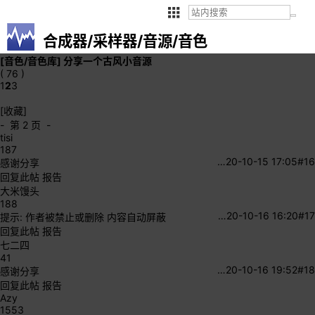
合成器/采样器/音源/音色
[音色/音色库]
分享一个古风小音源
( 76 )
1
2
3
[收藏]
- 第 2 页 -
tisi
187
…
20-10-15 17:05
#16
感谢分享
回复此帖
报告
大米馒头
188
…
20-10-16 16:20
#17
提示:
作者被禁止或删除 内容自动屏蔽
回复此帖
报告
七二四
41
…
20-10-16 19:52
#18
感谢分享
回复此帖
报告
Azy
1553