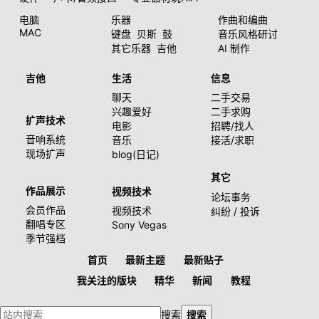
电脑
乐器
作曲和编曲
MAC
键盘
贝斯
鼓
音乐风格研讨
其它乐器
吉他
AI 制作
吉他
生活
信息
聊天
二手交易
兴趣爱好
二手求购
扩声技术
电影
招聘/找人
音响系统
音乐
接活/求职
现场扩声
blog(日记)
其它
作品展示
视频技术
论坛事务
会员作品
视频技术
纠纷 / 投诉
翻唱专区
Sony Vegas
季节强档
首页
最新主题
最新贴子
我关注的版块
精华
新闻
教程
搜索
搜索