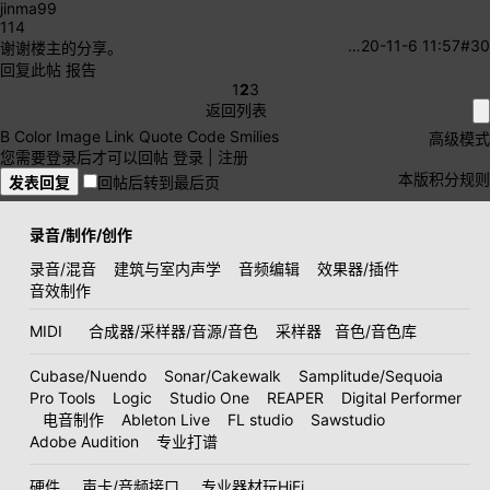
jinma99
114
…
20-11-6 11:57
#30
谢谢楼主的分享。
回复此帖
报告
1
2
3
返回列表
B
Color
Image
Link
Quote
Code
Smilies
高级模式
您需要登录后才可以回帖
登录
|
注册
本版积分规则
发表回复
回帖后转到最后页
录音/制作/创作
录音/混音
建筑与室内声学
音频编辑
效果器/插件
音效制作
MIDI
合成器/采样器/音源/音色
采样器
音色/音色库
Cubase/Nuendo
Sonar/Cakewalk
Samplitude/Sequoia
Pro Tools
Logic
Studio One
REAPER
Digital Performer
电音制作
Ableton Live
FL studio
Sawstudio
Adobe Audition
专业打谱
硬件
声卡/音频接口
专业器材玩HiFi