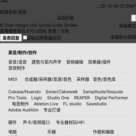
148
…
25-12-29 21:20
#7
回复此帖
报告
返回列表
B
Color
Image
Link
Quote
Code
Smilies
高级模式
您需要登录后才可以回帖
登录
|
注册
本版积分规则
发表回复
回帖后转到最后页
录音/制作/创作
录音/混音
建筑与室内声学
音频编辑
效果器/插件
音效制作
MIDI
合成器/采样器/音源/音色
采样器
音色/音色库
Cubase/Nuendo
Sonar/Cakewalk
Samplitude/Sequoia
Pro Tools
Logic
Studio One
REAPER
Digital Performer
电音制作
Ableton Live
FL studio
Sawstudio
Adobe Audition
专业打谱
硬件
声卡/音频接口
专业器材玩HiFi
电脑
乐器
作曲和编曲