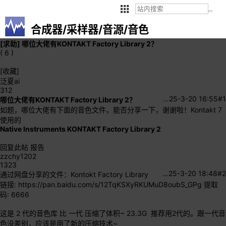
合成器/采样器/音源/音色
[求助]
哪位大佬有KONTAKT Factory Library 2？
( 6 )
[收藏]
泛夏ai
312
…
25-3-20 16:55
#1
哪位大佬有KONTAKT Factory Library 2？
如题，哪位大佬有下面的音色文件，能否分享一下，谢谢啦！Kontakt 7
使用的
Native Instruments KONTAKT Factory Library 2
回复此帖
报告
zzchy1202
1323
…
25-3-20 18:48
#2
通过网盘分享的文件：Kontokt Factory Library
链接:
https://pan.baidu.com/s/12TqKSXyRKUMuD8oubS_GPg
提取
码: 6666
这是 2 代的音色库 比 一代 压缩了体积~ 23.3G 推荐用2代的。跟一代音
色没差别，应该是用了新的压缩技术~