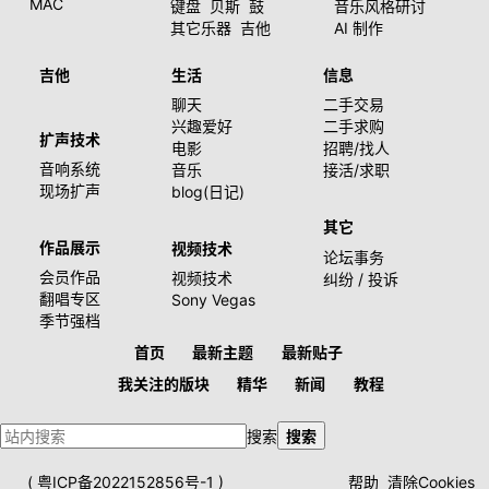
MAC
键盘
贝斯
鼓
音乐风格研讨
其它乐器
吉他
AI 制作
吉他
生活
信息
聊天
二手交易
兴趣爱好
二手求购
扩声技术
电影
招聘/找人
音响系统
音乐
接活/求职
现场扩声
blog(日记)
其它
作品展示
视频技术
论坛事务
会员作品
视频技术
纠纷 / 投诉
翻唱专区
Sony Vegas
季节强档
首页
最新主题
最新贴子
我关注的版块
精华
新闻
教程
搜索
搜索
(
粤ICP备2022152856号-1
)
帮助
清除Cookies