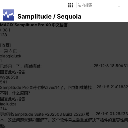
Samplitude / Sequoia
MAGIX Samplitude Pro X9 中文语言
( 38 )
1
2
3
[收藏]
- 第 3 页 -
xiaoqiqiuok
1
…
25-12-8 18:50
#31
已经用上了，感谢感谢！
回复此帖
报告
wyq8558
541
…
26-1-8 21:01
#32
Samplitude Pro X9扫到Waves14了，回到加载地找
不到，什么原因？
回复此帖
报告
laoliudza
214
…
26-1-9 01:26
#33
更新到Samplitude Suite v202503 Build 25267版
本，这些问题就迎刃而解了。这个软件易主后重点解决了插件的兼容性问
题。