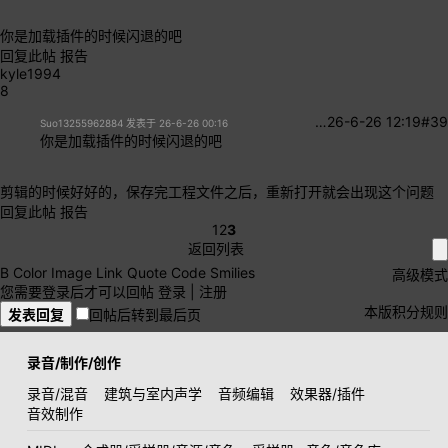
你是加载插件的时候闪退的吧
回复此帖
报告
kyle1994
8
…
26-6-26 12:19
#39
Suo13255962884 发表于 26-6-26 00:16
你是加载插件的时候闪退的吧
剪辑的时候好好的，保存完工程文件之后，重新打开就会出现这个问题
回复此帖
报告
1
2
3
返回列表
B
Color
Image
Link
Quote
Code
Smilies
高级模式
您需要登录后才可以回帖
登录
|
注册
本版积分规则
发表回复
回帖后转到最后页
录音/制作/创作
录音/混音
建筑与室内声学
音频编辑
效果器/插件
音效制作