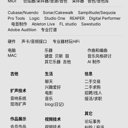
MIDI
合成器/采样器/音源/音色
采样器
音色/音色库
Cubase/Nuendo
Sonar/Cakewalk
Samplitude/Sequoia
Pro Tools
Logic
Studio One
REAPER
Digital Performer
电音制作
Ableton Live
FL studio
Sawstudio
Adobe Audition
专业打谱
硬件
声卡/音频接口
专业器材玩HiFi
电脑
乐器
作曲和编曲
MAC
键盘
贝斯
鼓
音乐风格研讨
其它乐器
吉他
AI 制作
吉他
生活
信息
聊天
二手交易
兴趣爱好
二手求购
扩声技术
电影
招聘/找人
音响系统
音乐
接活/求职
现场扩声
blog(日记)
其它
作品展示
视频技术
论坛事务
会员作品
视频技术
纠纷 / 投诉