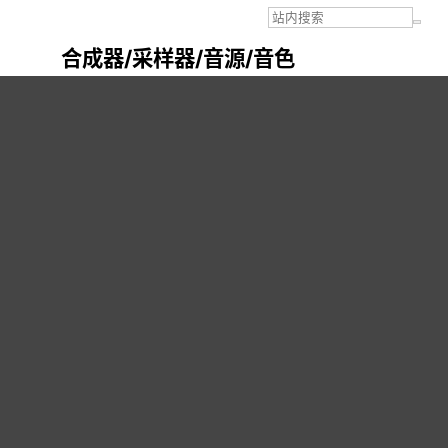
合成器/采样器/音源/音色
[新闻]
2025年10月最新Waves Ultimate 16 v25.09.29 macOS [VR]
破解版
( 51 )
1
2
3
[收藏]
- 第 2 页 -
初见即别离
9217
…
25-10-27 12:45
#16
谢谢分享
回复此帖
报告
mowanchow
1
…
25-10-28 17:46
#17
回复此帖
报告
秋虫
3495
…
25-10-29 11:09
#18
感谢分享~~~~~~~~~~
回复此帖
报告
秋虫