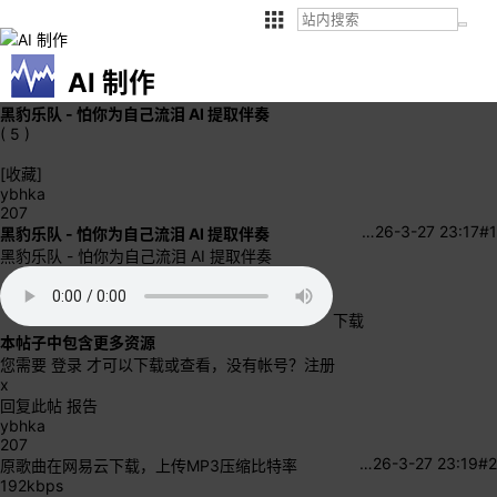
AI 制作
黑豹乐队 - 怕你为自己流泪 AI 提取伴奏
( 5 )
[收藏]
ybhka
207
…
26-3-27 23:17
#1
黑豹乐队 - 怕你为自己流泪 AI 提取伴奏
黑豹乐队 - 怕你为自己流泪 AI 提取伴奏
下载
本帖子中包含更多资源
您需要
登录
才可以下载或查看，没有帐号？
注册
x
回复此帖
报告
ybhka
207
…
26-3-27 23:19
#2
原歌曲在网易云下载，上传MP3压缩比特率
192kbps