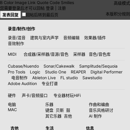
B
Color
Image
Link
Quote
Code
Smilies
高级模式
您需要登录后才可以回帖
登录
|
注册
本版积分规则
发表回复
回帖后转到最后页
录音/制作/创作
录音/混音
建筑与室内声学
音频编辑
效果器/插件
音效制作
MIDI
合成器/采样器/音源/音色
采样器
音色/音色库
Cubase/Nuendo
Sonar/Cakewalk
Samplitude/Sequoia
Pro Tools
Logic
Studio One
REAPER
Digital Performer
电音制作
Ableton Live
FL studio
Sawstudio
Adobe Audition
专业打谱
硬件
声卡/音频接口
专业器材玩HiFi
电脑
乐器
作曲和编曲
MAC
键盘
贝斯
鼓
音乐风格研讨
其它乐器
吉他
AI 制作
吉他
生活
信息