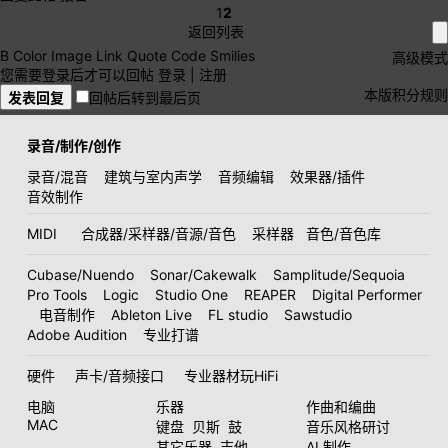
1
2
返回列表
B
Color
Image
Link
Quote
Code
Smilies
高级模式
您需要登录后才可以回帖
登录
|
注册
本版积分规则
发表回复
回帖后转到最后页
录音/制作/创作
录音/混音
建筑与室内声学
音频编辑
效果器/插件
音效制作
MIDI
合成器/采样器/音源/音色
采样器
音色/音色库
Cubase/Nuendo
Sonar/Cakewalk
Samplitude/Sequoia
Pro Tools
Logic
Studio One
REAPER
Digital Performer
电音制作
Ableton Live
FL studio
Sawstudio
Adobe Audition
专业打谱
硬件
声卡/音频接口
专业器材玩HiFi
电脑
乐器
作曲和编曲
MAC
键盘
贝斯
鼓
音乐风格研讨
其它乐器
吉他
AI 制作