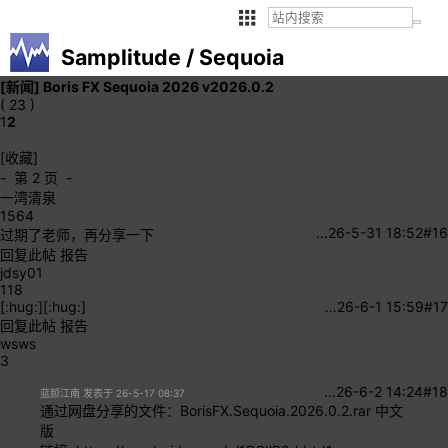
Samplitude / Sequoia
[新闻]
Boris FX Sequoia 2026 v2026.0.2
( 23 )
1
2
[收藏]
- 第 2 页 -
一湾清泉
1564
…
26-5-31 18:52
#16
过期了老师，再分享一下
回复此帖
报告
jdsy01
118
[:hug:][:hug:]
…
26-6-1 15:59
#17
回复此帖
报告
wsws
3
…
26-6-2 14:24
#18
蓝颜江南 发表于 26-5-17 08:37
通过网盘分享的文件：BorisFX.Sequoia.2026.0.2.rar 中文
版