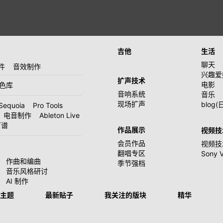
吉他
生活
聊天
件
音效制作
兴趣爱
扩声技术
电影
音色库
音响系统
音乐
现场扩声
blog(
Sequoia
Pro Tools
电音制作
Ableton Live
打谱
作品展示
视频技
会员作品
视频技
翻唱专区
Sony 
作曲和编曲
季节强档
音乐风格研讨
AI 制作
主题
最新贴子
我关注的版块
精华