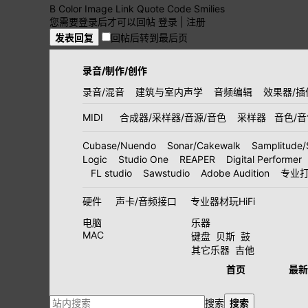
B
Color
Image
Link
Quote
Code
Smilies
您需要登录后才可以回帖
登录
|
注册
发表回复
回帖后转到最后页
录音/制作/创作
录音/混音
建筑与室内声学
音频编辑
效果器/插
MIDI
合成器/采样器/音源/音色
采样器
音色/
Cubase/Nuendo
Sonar/Cakewalk
Samplitude/
Logic
Studio One
REAPER
Digital Performer
FL studio
Sawstudio
Adobe Audition
专业
硬件
声卡/音频接口
专业器材玩HiFi
电脑
乐器
MAC
键盘
贝斯
鼓
其它乐器
吉他
首页
最新
搜索
搜索