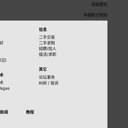
高级模式
本版积分规则
信息
二手交易
好
二手求购
招聘/找人
接活/求职
日记)
其它
术
论坛事务
术
纠纷 / 投诉
Vegas
新闻
教程