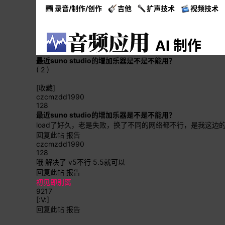
录音/制作/创作
吉他
扩声技术
视频技术
AI 制作
最近suno studio的增加乐器是不是不能用？
( 2 )
[收藏]
czcmzdd1990
128
最近suno studio的增加乐器是不是不能用？
load了好久，老是失败，换了不同的网络都不行，是我这边
回复此帖
报告
czcmzdd1990
128
哦 解决了 v5不行 5.5就可以
回复此帖
报告
初见即别离
9217
[:V:]
回复此帖
报告