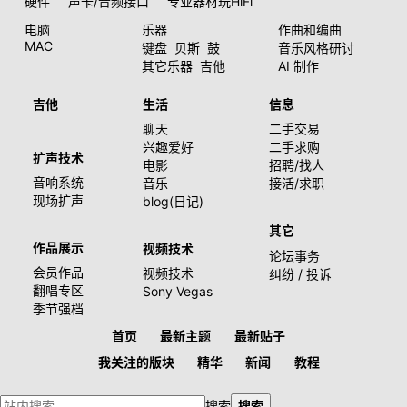
硬件
声卡/音频接口
专业器材玩HiFi
电脑
乐器
作曲和编曲
MAC
键盘
贝斯
鼓
音乐风格研讨
其它乐器
吉他
AI 制作
吉他
生活
信息
聊天
二手交易
兴趣爱好
二手求购
扩声技术
电影
招聘/找人
音响系统
音乐
接活/求职
现场扩声
blog(日记)
其它
作品展示
视频技术
论坛事务
会员作品
视频技术
纠纷 / 投诉
翻唱专区
Sony Vegas
季节强档
首页
最新主题
最新贴子
我关注的版块
精华
新闻
教程
搜索
搜索