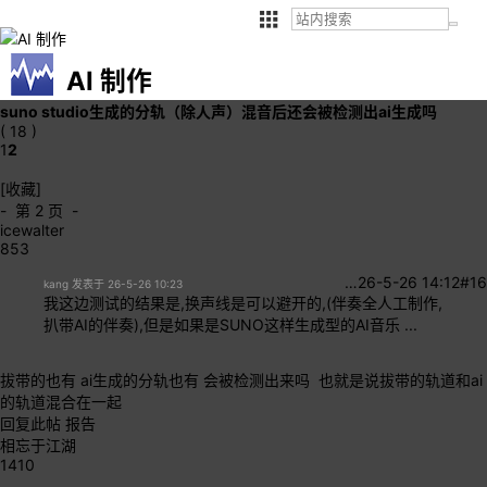
AI 制作
suno studio生成的分轨（除人声）混音后还会被检测出ai生成吗
( 18 )
1
2
[收藏]
- 第 2 页 -
icewalter
853
…
26-5-26 14:12
#16
kang 发表于 26-5-26 10:23
我这边测试的结果是,换声线是可以避开的,(伴奏全人工制作,
扒带AI的伴奏),但是如果是SUNO这样生成型的AI音乐 ...
拔带的也有 ai生成的分轨也有 会被检测出来吗 也就是说拔带的轨道和ai
的轨道混合在一起
回复此帖
报告
相忘于江湖
1410