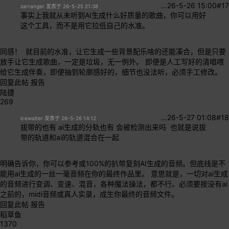
…
26-5-26 15:00
#17
zarranger 发表于 26-5-25 21:38
事实上我就从未听到AI生成什么好质量的歌曲，你可以用好
这个工具，而不是用它拉低自己的水准。
同感！ 就目前的水准，让它生成一些背景配乐啥的还能凑合，但是只要
放手让它生成歌曲，一定是垃圾，无一例外。 即便是人工写好的清唱喂
给它生成伴奏，即便抽到轮廓感好的，细节也没法听，必须手工修改。
回复此帖
报告
陆捷
269
…
26-5-27 01:08
#18
icewalter 发表于 26-5-26 14:12
拔带的也有 ai生成的分轨也有 会被检测出来吗 也就是说拔
带的轨道和ai的轨道混合在一起
明确告诉你，你可以参考或100%的扒带复刻AI生成的音频。但底线是不
能用ai生成的一丝一毫音频在你的最终作品里。 意思就是，一切对ai生成
的音频进行变调、变速、混音，各种魔法操法，都不行。必须要按没有ai
之前的，midi音频或真人实录，成生你最终的音频文件。
回复此帖
报告
稻草鱼
1370