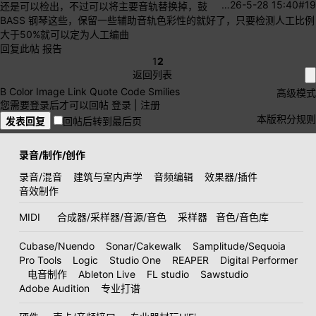
…
26-5-28 15:40
#19
还是可以检出，不过可以将主要音轨替换掉，鼓
BASS 钢琴这些，保留一些辅助音轨色彩性的就好了，只要检测人工比例
大于50%就可以定为人工编曲
回复此帖
报告
1
2
返回列表
B
Color
Image
Link
Quote
Code
Smilies
高级模式
您需要登录后才可以回帖
登录
|
注册
本版积分规则
发表回复
回帖后转到最后页
录音/制作/创作
录音/混音
建筑与室内声学
音频编辑
效果器/插件
音效制作
MIDI
合成器/采样器/音源/音色
采样器
音色/音色库
Cubase/Nuendo
Sonar/Cakewalk
Samplitude/Sequoia
Pro Tools
Logic
Studio One
REAPER
Digital Performer
电音制作
Ableton Live
FL studio
Sawstudio
Adobe Audition
专业打谱