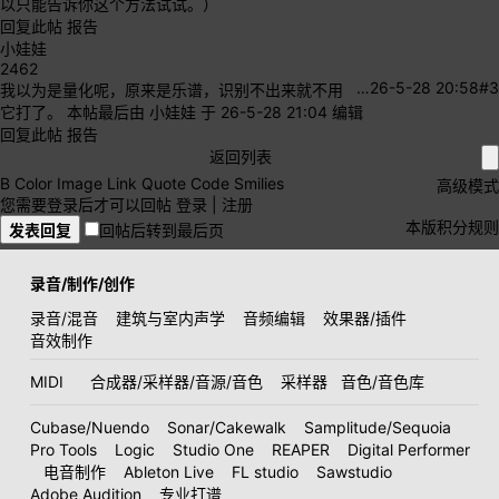
以只能告诉你这个方法试试。）
回复此帖
报告
小娃娃
2462
…
26-5-28 20:58
#3
我以为是量化呢，原来是乐谱，识别不出来就不用
它打了。
本帖最后由 小娃娃 于 26-5-28 21:04 编辑
回复此帖
报告
返回列表
B
Color
Image
Link
Quote
Code
Smilies
高级模式
您需要登录后才可以回帖
登录
|
注册
本版积分规则
发表回复
回帖后转到最后页
录音/制作/创作
录音/混音
建筑与室内声学
音频编辑
效果器/插件
音效制作
MIDI
合成器/采样器/音源/音色
采样器
音色/音色库
Cubase/Nuendo
Sonar/Cakewalk
Samplitude/Sequoia
Pro Tools
Logic
Studio One
REAPER
Digital Performer
电音制作
Ableton Live
FL studio
Sawstudio
Adobe Audition
专业打谱