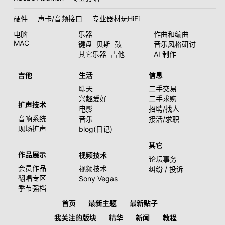
硬件
声卡/音频接口
专业器材玩HiFi
电脑
乐器
作曲和编曲
MAC
键盘
贝斯
鼓
音乐风格研讨
其它乐器
吉他
AI 制作
吉他
生活
信息
聊天
二手交易
兴趣爱好
二手求购
扩声技术
电影
招聘/找人
音响系统
音乐
接活/求职
现场扩声
blog(日记)
其它
作品展示
视频技术
论坛事务
会员作品
视频技术
纠纷 / 投诉
翻唱专区
Sony Vegas
季节强档
首页
最新主题
最新贴子
我关注的版块
精华
新闻
教程