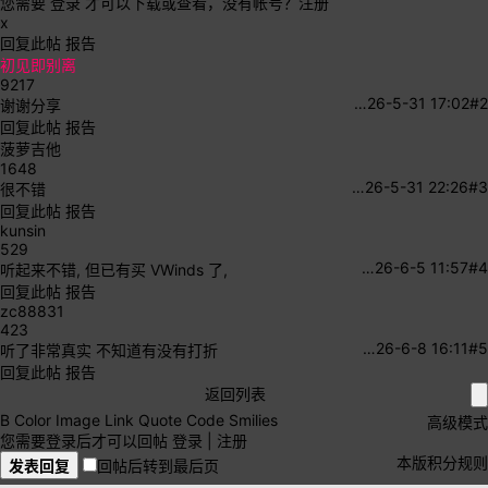
您需要
登录
才可以下载或查看，没有帐号？
注册
x
回复此帖
报告
初见即别离
9217
…
26-5-31 17:02
#2
谢谢分享
回复此帖
报告
菠萝吉他
1648
…
26-5-31 22:26
#3
很不错
回复此帖
报告
kunsin
529
…
26-6-5 11:57
#4
听起来不错, 但已有买 VWinds 了,
回复此帖
报告
zc88831
423
…
26-6-8 16:11
#5
听了非常真实 不知道有没有打折
回复此帖
报告
返回列表
B
Color
Image
Link
Quote
Code
Smilies
高级模式
您需要登录后才可以回帖
登录
|
注册
本版积分规则
发表回复
回帖后转到最后页