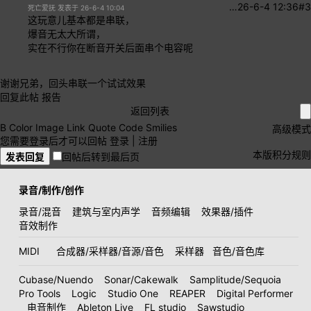
…
26-6-4 12:36
#3
死亡爱抚 发表于 26-6-4 10:04
这玩意儿基本都是串联，
爆音无太大所谓，
实在不行你在断音开关后面串个电容呢
谢谢兄弟，回头串联一个试试效果
回复此帖
报告
返回列表
B
Color
Image
Link
Quote
Code
Smilies
高级模式
您需要登录后才可以回帖
登录
|
注册
本版积分规则
发表回复
回帖后转到最后页
录音/制作/创作
录音/混音
建筑与室内声学
音频编辑
效果器/插件
音效制作
MIDI
合成器/采样器/音源/音色
采样器
音色/音色库
Cubase/Nuendo
Sonar/Cakewalk
Samplitude/Sequoia
Pro Tools
Logic
Studio One
REAPER
Digital Performer
电音制作
Ableton Live
FL studio
Sawstudio