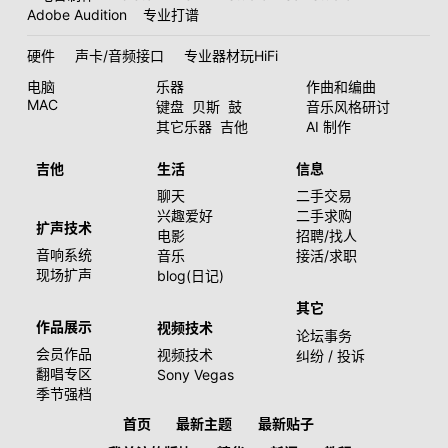
Adobe Audition
专业打谱
硬件
声卡/音频接口
专业器材玩HiFi
电脑
乐器
作曲和编曲
MAC
键盘
贝斯
鼓
音乐风格研讨
其它乐器
吉他
AI 制作
吉他
生活
信息
聊天
二手交易
兴趣爱好
二手求购
扩声技术
电影
招聘/找人
音响系统
音乐
接活/求职
现场扩声
blog(日记)
其它
作品展示
视频技术
论坛事务
会员作品
视频技术
纠纷 / 投诉
翻唱专区
Sony Vegas
季节强档
首页
最新主题
最新贴子