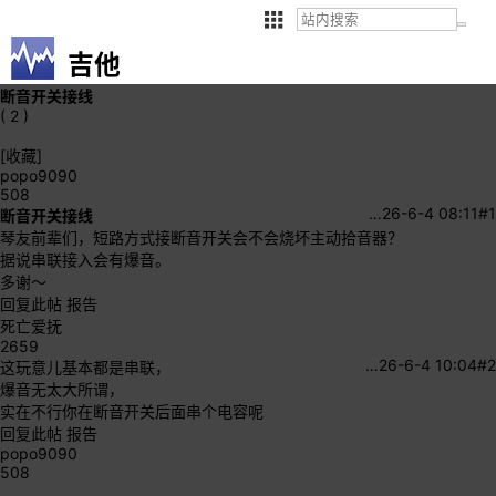
吉他
断音开关接线
( 2 )
[收藏]
popo9090
508
…
26-6-4 08:11
#1
断音开关接线
琴友前辈们，短路方式接断音开关会不会烧坏主动拾音器？
据说串联接入会有爆音。
多谢～
回复此帖
报告
死亡爱抚
2659
…
26-6-4 10:04
#2
这玩意儿基本都是串联，
爆音无太大所谓，
实在不行你在断音开关后面串个电容呢
回复此帖
报告
popo9090
508