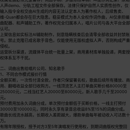
人声demo、分轨工程文件全部保存。法律只保护自然人实质性创作，仅
输入指令全权交由AI生成的内容无法认定本人为著作权人，后续售卖、
维-Quan都会存在巨大隐患。稳妥模式为本人全权作词作曲，AI仅承担编
曲配器、和声辅助工作，著作权完全归属本人，唱片公司与各大平台全部
认可。
上架信息如实标注AI辅助制作，刻意隐瞒核查后会清零全部收益并封禁账
号。禁止克隆已成名歌手音色，仅能使用无版权虚拟人声，否则构成严重
侵权。
运营拆分渠道，流媒体平台统一批量上架，商用素材库单独投递，两套授
权体系互不干扰。
二、词曲出售给唱片公司、知名歌手
1、不同合作模式报价行情
全额买断，一次性付清全款，作者只保留署名权，歌曲后续所有播放、商
用、翻唱收益全部归收购方。一线顶流艺人主打单曲买断价格80000至
250000元，二线当红艺人20000至80000元，新人歌手几千至20000
元。
预付费用加永久词曲分成，单次预付金额低于买断价格，一线主打预付
30000至100000元，同时永久享有录音总收益8%至15%的词曲分成。
歌曲长线流水越高，长期收入差距越大，爆款单曲每年被动收入可达数十
万。
有限年限授权，授予对方3至5年演唱发行使用权，到期词曲版权完整回