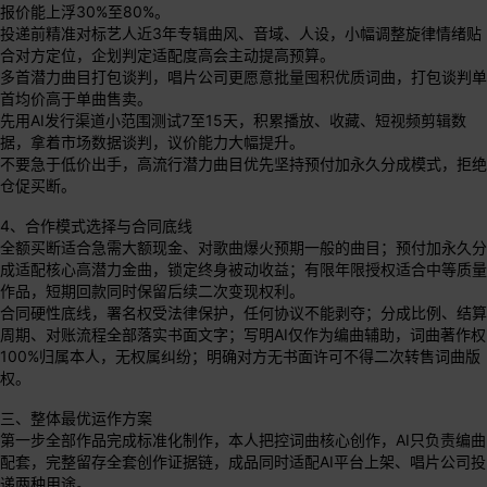
报价能上浮30%至80%。
投递前精准对标艺人近3年专辑曲风、音域、人设，小幅调整旋律情绪贴
合对方定位，企划判定适配度高会主动提高预算。
多首潜力曲目打包谈判，唱片公司更愿意批量囤积优质词曲，打包谈判单
首均价高于单曲售卖。
先用AI发行渠道小范围测试7至15天，积累播放、收藏、短视频剪辑数
据，拿着市场数据谈判，议价能力大幅提升。
不要急于低价出手，高流行潜力曲目优先坚持预付加永久分成模式，拒绝
仓促买断。
4、合作模式选择与合同底线
全额买断适合急需大额现金、对歌曲爆火预期一般的曲目；预付加永久分
成适配核心高潜力金曲，锁定终身被动收益；有限年限授权适合中等质量
作品，短期回款同时保留后续二次变现权利。
合同硬性底线，署名权受法律保护，任何协议不能剥夺；分成比例、结算
周期、对账流程全部落实书面文字；写明AI仅作为编曲辅助，词曲著作权
100%归属本人，无权属纠纷；明确对方无书面许可不得二次转售词曲版
权。
三、整体最优运作方案
第一步全部作品完成标准化制作，本人把控词曲核心创作，AI只负责编曲
配套，完整留存全套创作证据链，成品同时适配AI平台上架、唱片公司投
递两种用途。