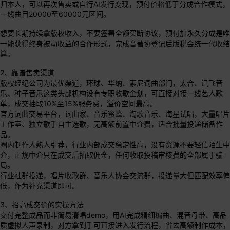
归本人，可以再次售卖或自行AI发行变现，预付价格低于分成合作模式，
一线曲目20000至60000元区间。
想要长期持续拿版权收入，不要签署全额买断协议，预付加永久分成是唯
一能获得终身被动收益的合作形式，完成音著协登记后版税会统一代收结
算。
2、靠谱售卖渠道
版权经纪公司为最优渠道，环球、华纳、索尼词曲部门，太合、讯飞音
乐、种子音乐这类头部机构设有专职收歌企划，可直接对接一线艺人歌
单，成交抽取10%至15%服务费，溢价空间最高。
官方词曲交易平台，词曲家、音乐蜜蜂、淘歌音乐、海星试唱，大量唱片
工作室、独立歌手自主选歌，无高额前置中介费，适合批量投递储备作
品。
圈内制作人熟人引荐，行业内部成交稳定性高，没有资源不要轻信陌生中
介，正规中介只在成交后抽取佣金，任何收取投稿审核费的全部属于骗
局。
行业社群投递，唱片收歌群、音乐人协会交流群，投递量大但匹配效率偏
低，作为补充渠道即可。
3、抬高成交价的实操方法
交付完整成品而非简易清唱demo，用AI完成精细编曲、混音母带、高品
质虚拟人声录制，对方拿到手可直接进入发行流程，省去高额制作成本，