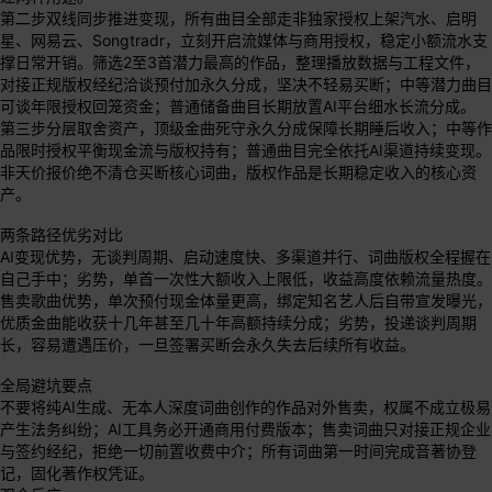
第二步双线同步推进变现，所有曲目全部走非独家授权上架汽水、启明
星、网易云、Songtradr，立刻开启流媒体与商用授权，稳定小额流水支
撑日常开销。筛选2至3首潜力最高的作品，整理播放数据与工程文件，
对接正规版权经纪洽谈预付加永久分成，坚决不轻易买断；中等潜力曲目
可谈年限授权回笼资金；普通储备曲目长期放置AI平台细水长流分成。
第三步分层取舍资产，顶级金曲死守永久分成保障长期睡后收入；中等作
品限时授权平衡现金流与版权持有；普通曲目完全依托AI渠道持续变现。
非天价报价绝不清仓买断核心词曲，版权作品是长期稳定收入的核心资
产。
两条路径优劣对比
AI变现优势，无谈判周期、启动速度快、多渠道并行、词曲版权全程握在
自己手中；劣势，单首一次性大额收入上限低，收益高度依赖流量热度。
售卖歌曲优势，单次预付现金体量更高，绑定知名艺人后自带宣发曝光，
优质金曲能收获十几年甚至几十年高额持续分成；劣势，投递谈判周期
长，容易遭遇压价，一旦签署买断会永久失去后续所有收益。
全局避坑要点
不要将纯AI生成、无本人深度词曲创作的作品对外售卖，权属不成立极易
产生法务纠纷；AI工具务必开通商用付费版本；售卖词曲只对接正规企业
与签约经纪，拒绝一切前置收费中介；所有词曲第一时间完成音著协登
记，固化著作权凭证。