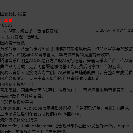
回复此帖
报告
朱旦旦
16083
…
26-6-14 03:41
#2
一、AI辅助编曲多平台授权变现
1、友好变现平台明细
国内第一梯队
汽水音乐、番茄音乐对AI辅助制作歌曲接纳度最高，作品正常参与播放激
励结算，短视频BGM需求量大，容易依靠剪辑流量提升收益。
腾讯音乐启明星AI专区是官方合规AI发行通道，普通音乐人后台上传AI编
曲作品无分成，走启明星渠道缴纳基础发行费后可拿到平台激励金。
网易云音乐人仅接纳人为主创、AI只做编曲辅助的曲目，完整AI生成低质
内容会被限流，词曲由本人原创的作品审核通过率稳定。
国内商用授权平台
音乐蜜蜂、词曲鱼塘面向短剧、信息流广告、直播场景收购背景音乐，支
持AI辅助作品挂单交易。
全球同步授权平台
Songtradr、AudioSparx承接海外影视、广告配乐订单，AI辅助曲目人
工审核通过后创作者分成比例在60%至80%。
海外流媒体分发渠道
DistroKid、UnitedMasters可把合规AI制作曲目分发至Spotify、Apple
Music，前提是AI工具开通商用授权。