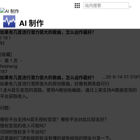
AI 制作
如果有几首流行潜力很大的歌曲，怎么运作最好？
( 19 )
1
2
[收藏]
- 第 1 页 -
feisheng
187
…
26-6-14 01:31
#1
如果有几首流行潜力很大的歌曲，怎么运作最好？
如果有几首流行潜质很大的原创歌曲，好像有两条路可行
1.走Ai音乐变现的道路。使用Ai做协助编曲，通过上架支持Ai歌曲变现的
平台获取收入。
问题：
哪些平台支持Ai音乐授权变现？哪些平台对此比较友好？
授权变现的收入可观吗？
可同时授权多个平台吗？
这里面的门道和规则有没有懂的或有经验的朋友分享一下。