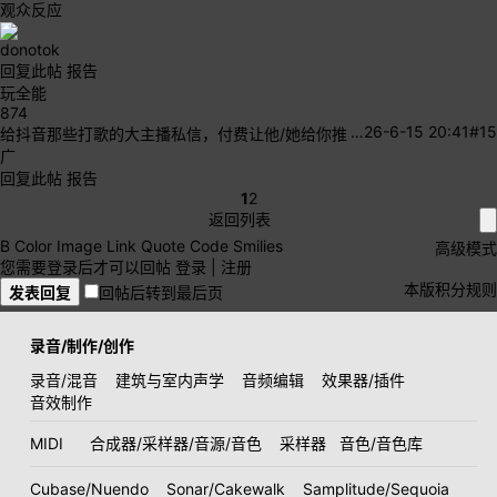
观众反应
donotok
回复此帖
报告
玩全能
874
…
26-6-15 20:41
#15
给抖音那些打歌的大主播私信，付费让他/她给你推
广
回复此帖
报告
1
2
返回列表
B
Color
Image
Link
Quote
Code
Smilies
高级模式
您需要登录后才可以回帖
登录
|
注册
本版积分规则
发表回复
回帖后转到最后页
录音/制作/创作
录音/混音
建筑与室内声学
音频编辑
效果器/插件
音效制作
MIDI
合成器/采样器/音源/音色
采样器
音色/音色库
Cubase/Nuendo
Sonar/Cakewalk
Samplitude/Sequoia