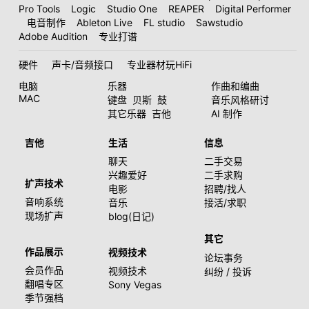
Pro Tools
Logic
Studio One
REAPER
Digital Performer
电音制作
Ableton Live
FL studio
Sawstudio
Adobe Audition
专业打谱
硬件
声卡/音频接口
专业器材玩HiFi
电脑
乐器
作曲和编曲
MAC
键盘
贝斯
鼓
音乐风格研讨
其它乐器
吉他
AI 制作
吉他
生活
信息
聊天
二手交易
兴趣爱好
二手求购
扩声技术
电影
招聘/找人
音响系统
音乐
接活/求职
现场扩声
blog(日记)
其它
作品展示
视频技术
论坛事务
会员作品
视频技术
纠纷 / 投诉
翻唱专区
Sony Vegas
季节强档