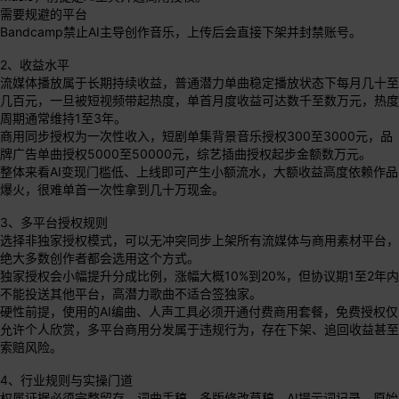
需要规避的平台
Bandcamp禁止AI主导创作音乐，上传后会直接下架并封禁账号。
2、收益水平
流媒体播放属于长期持续收益，普通潜力单曲稳定播放状态下每月几十至
几百元，一旦被短视频带起热度，单首月度收益可达数千至数万元，热度
周期通常维持1至3年。
商用同步授权为一次性收入，短剧单集背景音乐授权300至3000元，品
牌广告单曲授权5000至50000元，综艺插曲授权起步金额数万元。
整体来看AI变现门槛低、上线即可产生小额流水，大额收益高度依赖作品
爆火，很难单首一次性拿到几十万现金。
3、多平台授权规则
选择非独家授权模式，可以无冲突同步上架所有流媒体与商用素材平台，
绝大多数创作者都会选用这个方式。
独家授权会小幅提升分成比例，涨幅大概10%到20%，但协议期1至2年内
不能投送其他平台，高潜力歌曲不适合签独家。
硬性前提，使用的AI编曲、人声工具必须开通付费商用套餐，免费授权仅
允许个人欣赏，多平台商用分发属于违规行为，存在下架、追回收益甚至
索赔风险。
4、行业规则与实操门道
权属证据必须完整留存，词曲手稿、多版修改草稿、AI提示词记录、原始