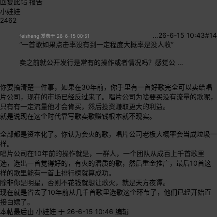
回复此帖
报告
小娃娃
2462
…
26-6-15 10:43
#14
feisheng 发表于 26-6-15 00:51
“一首歌如果点击率没有到一定程度大概率是没人收”
卖之前就公开发行是常有的操作或者情况吗？感觉公 ...
你要搞清楚一件事，如果在30年前，你手里有一首好歌完全可以卖给唱
片公司，现在的市场已经反过来了。唱片公司为啥要买没有流量的歌呢，
只有有一定流量他才会肯买，然后投资赚取更大的利益。
就是说现在这个时代靠写歌卖歌赚钱根本就不现实。
全部都是资本化了。你认为会火的歌，唱片公司老板大概率会当成垃圾一
样。
唱片公司在10年前的操作就是，一群人，一个团队从成百上千首歌里
选，选出一首觉得好的，有火的潜质的歌，然后重金推广，最后10首这
样的歌里能有一首上排行榜就算成功。
除非你是明星，否则不花钱就想让歌火，就是天方夜谭。
现在就是省去了10年前从几千首歌里选歌这个环节了，他们已经开始直
接白嫖了。
本帖最后由 小娃娃 于 26-6-15 10:46 编辑