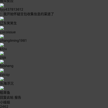
观众反应
tyy437813612
：我开始怀疑豆包收集信息的渠道了
辽东笑笑生
cocoissue
zhangliming1981
ktzx
zsjs
feisheng
cycqy
乐海浮沉
稻草鱼
回复此帖
报告
小娃娃
2462