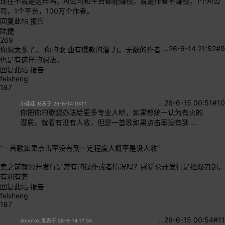
现在不就是这样吗，AI公司和平台都能赚钱，就是作者不赚钱，1个AI公
司，1个平台，100万个作者。
回复此帖
报告
陆捷
269
…
26-6-14 21:52
#9
你想太多了。 你的歌 曲有爆款的潜 力。无数的作者
也是有这样的想法。
回复此帖
报告
feisheng
187
…
26-6-15 00:51
#10
小娃娃 发表于 26-6-14 10:11
你把你的歌想办法给更多专业人听，如果都统一认为有火的
潜质，就看有没有人收，但是一首歌如果点击率没有到 ...
“一首歌如果点击率没有到一定程度大概率是没人收”
卖之前就公开发行是常有的操作或者情况吗？感觉公开发行是把双刃剑，
有利有弊
回复此帖
报告
feisheng
187
…
26-6-15 00:54
#11
donotok 发表于 26-6-14 17:34