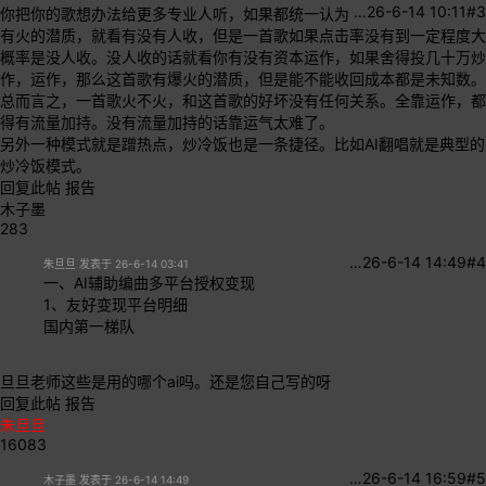
…
26-6-14 10:11
#3
你把你的歌想办法给更多专业人听，如果都统一认为
有火的潜质，就看有没有人收，但是一首歌如果点击率没有到一定程度大
概率是没人收。没人收的话就看你有没有资本运作，如果舍得投几十万炒
作，运作，那么这首歌有爆火的潜质，但是能不能收回成本都是未知数。
总而言之，一首歌火不火，和这首歌的好坏没有任何关系。全靠运作，都
得有流量加持。没有流量加持的话靠运气太难了。
另外一种模式就是蹭热点，炒冷饭也是一条捷径。比如AI翻唱就是典型的
炒冷饭模式。
回复此帖
报告
木子墨
283
…
26-6-14 14:49
#4
朱旦旦 发表于 26-6-14 03:41
一、AI辅助编曲多平台授权变现
1、友好变现平台明细
国内第一梯队
旦旦老师这些是用的哪个ai吗。还是您自己写的呀
回复此帖
报告
朱旦旦
16083
…
26-6-14 16:59
#5
木子墨 发表于 26-6-14 14:49