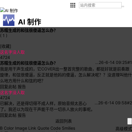
AI 制作
苏糯生成的和弦很傻逼怎么办？
( 1 )
[收藏]
这名字没人取
4724
…
26-6-14 09:25
#1
苏糯生成的和弦很傻逼怎么办？
我是用干声生成的，它COVER出一整首完整的歌曲，都挺好就是前奏跟
旋律，和弦很傻逼，反正就是他妈的傻逼，怎么解决呢？？没道理叫他什
么地方用什么和弦的吧？
回复此帖
报告
这名字没人取
4724
…
26-6-14 09:58
#2
已解决，还是得切得不成人样，原始音频太恶心
了。我还以为现在干声能干尽一切杀人放火的事呢。
回复此帖
报告
返回列表
B
Color
Image
Link
Quote
Code
Smilies
高级模式