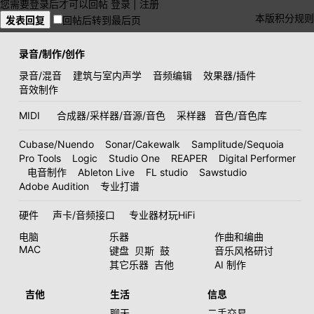
您需要登录后才可以回帖
登录
|
注册
本版积分规则
发表回复
回帖后转到最后页
录音/制作/创作
录音/混音
建筑与室内声学
音频编辑
效果器/插件
音效制作
MIDI
合成器/采样器/音源/音色
采样器
音色/音色库
Cubase/Nuendo
Sonar/Cakewalk
Samplitude/Sequoia
Pro Tools
Logic
Studio One
REAPER
Digital Performer
电音制作
Ableton Live
FL studio
Sawstudio
Adobe Audition
专业打谱
硬件
声卡/音频接口
专业器材玩HiFi
电脑
乐器
作曲和编曲
MAC
键盘
贝斯
鼓
音乐风格研讨
其它乐器
吉他
AI 制作
吉他
生活
信息
聊天
二手交易