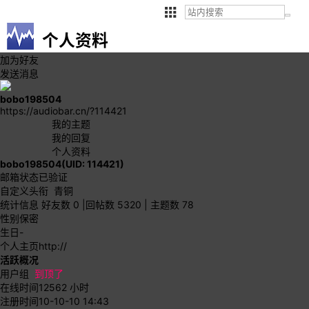
个人资料
加为好友
发送消息
bobo198504
https://audiobar.cn/?114421
我的主题
我的回复
个人资料
bobo198504
(UID: 114421)
邮箱状态
已验证
自定义头衔
青铜
统计信息
好友数 0
|
回帖数 5320
|
主题数 78
性别
保密
生日
-
个人主页
http://
活跃概况
用户组
到顶了
在线时间
12562 小时
注册时间
10-10-10 14:43