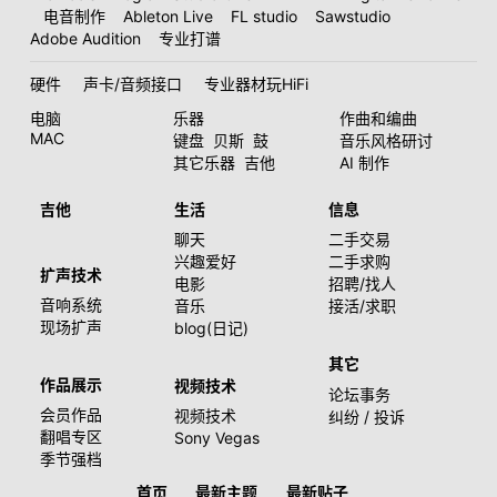
电音制作
Ableton Live
FL studio
Sawstudio
Adobe Audition
专业打谱
硬件
声卡/音频接口
专业器材玩HiFi
电脑
乐器
作曲和编曲
MAC
键盘
贝斯
鼓
音乐风格研讨
其它乐器
吉他
AI 制作
吉他
生活
信息
聊天
二手交易
兴趣爱好
二手求购
扩声技术
电影
招聘/找人
音响系统
音乐
接活/求职
现场扩声
blog(日记)
其它
作品展示
视频技术
论坛事务
会员作品
视频技术
纠纷 / 投诉
翻唱专区
Sony Vegas
季节强档
首页
最新主题
最新贴子