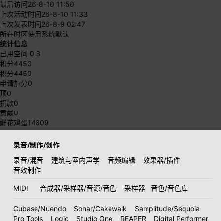
最后访问
26-8-10 11:50
上次活动时间
26-8-10 11:33
上次发表时间
26-8-9 02:47
所在时区
使用系统默认
统计信息
已用空间
0 B
积分
4450
积分
4450
申请加分
0
顶
0
捐款
0
贡献
0
鲜花鸡蛋
14809
录音/制作/创作
录音/混音
建筑与室内声学
音频编辑
效果器/插件
音效制作
MIDI
合成器/采样器/音源/音色
采样器
音色/音色库
Cubase/Nuendo
Sonar/Cakewalk
Samplitude/Sequoia
Pro Tools
Logic
Studio One
REAPER
Digital Performer