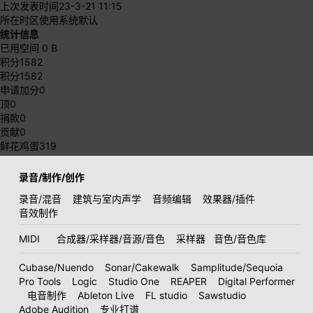
上次发表时间
23-3-21 11:15
所在时区
使用系统默认
统计信息
已用空间
0 B
积分
1582
积分
1582
申请加分
0
顶
0
捐款
0
贡献
0
鲜花鸡蛋
319
录音/制作/创作
录音/混音
建筑与室内声学
音频编辑
效果器/插件
音效制作
MIDI
合成器/采样器/音源/音色
采样器
音色/音色库
Cubase/Nuendo
Sonar/Cakewalk
Samplitude/Sequoia
Pro Tools
Logic
Studio One
REAPER
Digital Performer
电音制作
Ableton Live
FL studio
Sawstudio
Adobe Audition
专业打谱