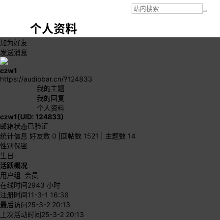
个人资料
加为好友
发送消息
czw1
https://audiobar.cn/?124833
我的主题
我的回复
个人资料
czw1
(UID: 124833)
邮箱状态
已验证
统计信息
好友数 0
|
回帖数 1521
|
主题数 14
性别
保密
生日
-
活跃概况
用户组
会员
在线时间
2943 小时
注册时间
11-3-1 16:36
最后访问
25-3-2 20:13
上次活动时间
25-3-2 20:13