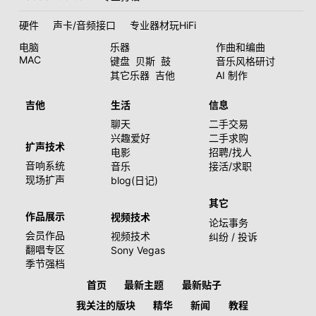
硬件
声卡/音频接口
专业器材玩HiFi
电脑
乐器
作曲和编曲
MAC
键盘
贝斯
鼓
音乐风格研讨
其它乐器
吉他
AI 制作
吉他
生活
信息
聊天
二手交易
兴趣爱好
二手求购
扩声技术
电影
招聘/找人
音响系统
音乐
接活/求职
现场扩声
blog(日记)
其它
作品展示
视频技术
论坛事务
会员作品
视频技术
纠纷 / 投诉
翻唱专区
Sony Vegas
季节强档
首页
最新主题
最新贴子
我关注的版块
精华
新闻
教程