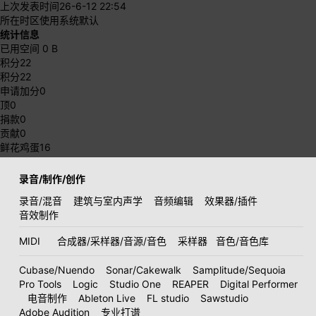
上次发表时间
26-6-12 22:54
所在时区
使用系统默认
统计信息
已用空间
0 B
积分
22
积分
22
申请加分
0
顶
0
捐款
0
贡献
0
鲜花鸡蛋
16
录音/制作/创作
录音/混音
建筑与室内声学
音频编辑
效果器/插件
音效制作
MIDI
合成器/采样器/音源/音色
采样器
音色/音色库
Cubase/Nuendo
Sonar/Cakewalk
Samplitude/Sequoia
Pro Tools
Logic
Studio One
REAPER
Digital Performer
电音制作
Ableton Live
FL studio
Sawstudio
Adobe Audition
专业打谱