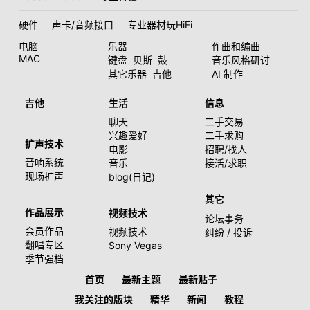
硬件
声卡/音频接口
专业器材玩HiFi
电脑
乐器
作曲和编曲
MAC
键盘
贝斯
鼓
音乐风格研讨
其它乐器
吉他
AI 制作
吉他
生活
信息
聊天
二手交易
兴趣爱好
二手求购
扩声技术
电影
招聘/找人
音响系统
音乐
接活/求职
现场扩声
blog(日记)
其它
作品展示
视频技术
论坛事务
会员作品
视频技术
纠纷 / 投诉
翻唱专区
Sony Vegas
季节强档
首页
最新主题
最新贴子
我关注的版块
精华
新闻
教程