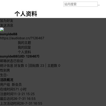
个人资料
加为好友
发送消息
sunyide88
https://audiobar.cn/?126467
我的主题
我的回复
个人资料
sunyide88
(UID: 126467)
邮箱状态
已验证
统计信息
好友数 0
|
回帖数 23
|
主题数 0
性别
男
生日
-
活跃概况
用户组
新会员
在线时间
571 小时
注册时间
11-3-21 15:25
最后访问
26-7-31 16:55
上次活动时间
26-7-31 16:55