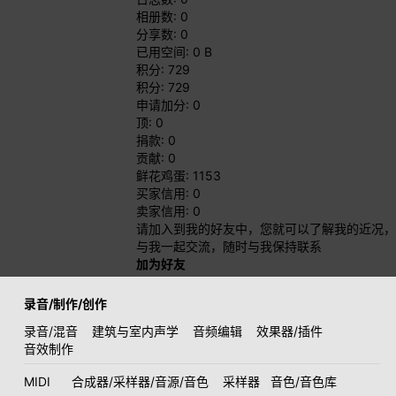
相册数: 0
分享数: 0
已用空间: 0 B
积分: 729
积分: 729
申请加分: 0
顶: 0
捐款: 0
贡献: 0
鲜花鸡蛋: 1153
买家信用: 0
卖家信用: 0
请加入到我的好友中，您就可以了解我的近况，
与我一起交流，随时与我保持联系
加为好友
录音/制作/创作
录音/混音
建筑与室内声学
音频编辑
效果器/插件
音效制作
MIDI
合成器/采样器/音源/音色
采样器
音色/音色库