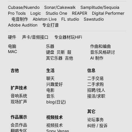
Cubase/Nuendo
Sonar/Cakewalk
Samplitude/Sequoia
Pro Tools
Logic
Studio One
REAPER
Digital Performer
电音制作
Ableton Live
FL studio
Sawstudio
Adobe Audition
专业打谱
硬件
声卡/音频接口
专业器材玩HiFi
电脑
乐器
作曲和编曲
MAC
键盘
贝斯
鼓
音乐风格研讨
其它乐器
吉他
AI 制作
吉他
生活
信息
聊天
二手交易
兴趣爱好
二手求购
扩声技术
电影
招聘/找人
音响系统
音乐
接活/求职
现场扩声
blog(日记)
其它
作品展示
视频技术
论坛事务
会员作品
视频技术
纠纷 / 投诉
翻唱专区
Sony Vegas