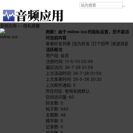
音频应用
›
›
隐私提醒
抱歉！由于 milne-ice 的隐私设置，您不能访
milne-ice
问当前内容
查看好友列表
|
加为好友
|
打个招呼
|
发送消息
活跃概况
用户组:
会员
注册时间: 11-5-10 00:49
最后访问: 26-7-28 01:59
上次活动时间: 26-7-28 01:59
上次发表时间: 26-5-26 20:20
上次邮件通知: 0
所在时区: 使用系统默认
空间访问量: 60
好友数: 0
帖子数: 942
主题数: 48
精华数: 0
记录数: 0
日志数: 0