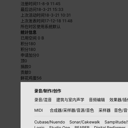
注册时间
11-8-9 11:45
最后访问
18-3-21 15:33
上次活动时间
18-3-21 10:31
上次发表时间
17-12-18 11:48
所在时区
使用系统默认
统计信息
已用空间
0 B
积分
180
积分
180
申请加分
0
顶
0
捐款
0
贡献
0
鲜花鸡蛋
56
录音/制作/创作
录音/混音
建筑与室内声学
音频编辑
效果器/插
MIDI
合成器/采样器/音源/音色
采样器
音色/
Cubase/Nuendo
Sonar/Cakewalk
Samplitude/
Logic
Studio One
REAPER
Digital Performer