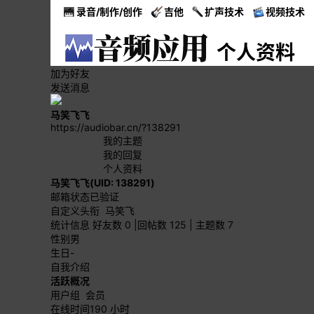
录音/制作/创作
吉他
扩声技术
视频技术
个人资料
加为好友
发送消息
马笑飞飞
https://audiobar.cn/?138291
我的主题
我的回复
个人资料
马笑飞飞
(UID: 138291)
邮箱状态
已验证
自定义头衔
马笑飞
统计信息
好友数 0
|
回帖数 125
|
主题数 7
性别
男
生日
-
自我介绍
活跃概况
用户组
会员
在线时间
190 小时