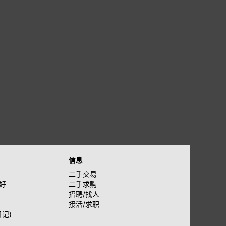
信息
二手交易
好
二手求购
招聘/找人
接活/求职
日记)