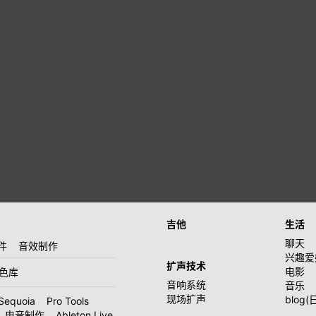
吉他
生活
聊天
件
音效制作
兴趣爱
扩声技术
电影
音色库
音响系统
音乐
现场扩声
blog(
Sequoia
Pro Tools
电音制作
Ableton Live