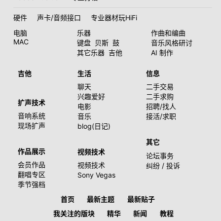
硬件
声卡/音频接口
专业器材玩HiFi
电脑
乐器
作曲和编曲
MAC
键盘
贝斯
鼓
音乐风格研讨
其它乐器
吉他
AI 制作
吉他
生活
信息
聊天
二手交易
兴趣爱好
二手求购
扩声技术
电影
招聘/找人
音响系统
音乐
接活/求职
现场扩声
blog(日记)
其它
作品展示
视频技术
论坛事务
会员作品
视频技术
纠纷 / 投诉
翻唱专区
Sony Vegas
季节强档
首页
最新主题
最新贴子
我关注的版块
精华
新闻
教程