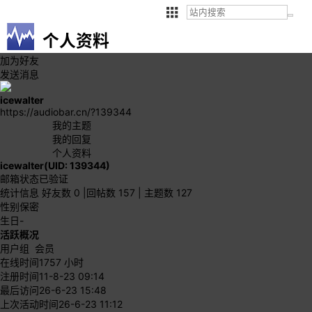
个人资料
加为好友
发送消息
icewalter
https://audiobar.cn/?139344
我的主题
我的回复
个人资料
icewalter
(UID: 139344)
邮箱状态
已验证
统计信息
好友数 0
|
回帖数 157
|
主题数 127
性别
保密
生日
-
活跃概况
用户组
会员
在线时间
1757 小时
注册时间
11-8-23 09:14
最后访问
26-6-23 15:48
上次活动时间
26-6-23 11:12