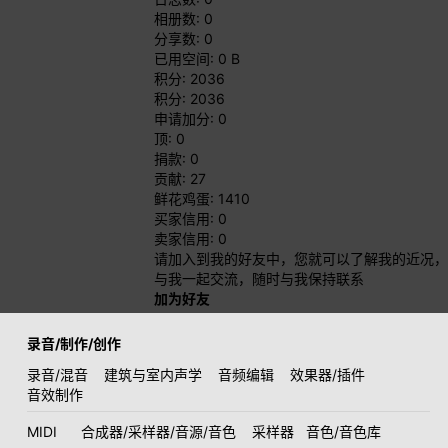
相册数: 0
分享数: 0
已用空间: 0 B
积分: 2036
积分: 2036
申请加分: 0
顶: 0
捐款: 0
贡献: 27
鲜花鸡蛋: 1410
买家信用: 0
卖家信用: 0
请加入到我的好友中，您就可以了解我的近况，
与我一起交流，随时与我保持联系
加为好友
录音/制作/创作
录音/混音
建筑与室内声学
音频编辑
效果器/插件
音效制作
MIDI
合成器/采样器/音源/音色
采样器
音色/音色库