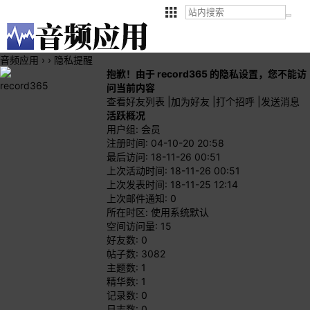
音频应用
›
›
隐私提醒
抱歉！由于 record365 的隐私设置，您不能访
record365
问当前内容
查看好友列表
|
加为好友
|
打个招呼
|
发送消息
活跃概况
用户组:
会员
注册时间: 04-10-20 20:58
最后访问: 18-11-26 00:51
上次活动时间: 18-11-26 00:51
上次发表时间: 18-11-25 12:14
上次邮件通知: 0
所在时区: 使用系统默认
空间访问量: 15
好友数: 0
帖子数: 3082
主题数: 1
精华数: 1
记录数: 0
日志数: 0