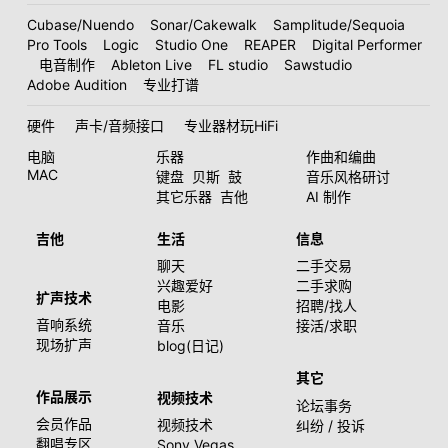
Cubase/Nuendo
Sonar/Cakewalk
Samplitude/Sequoia
Pro Tools
Logic
Studio One
REAPER
Digital Performer
电音制作
Ableton Live
FL studio
Sawstudio
Adobe Audition
专业打谱
硬件
声卡/音频接口
专业器材玩HiFi
电脑
乐器
作曲和编曲
MAC
键盘
贝斯
鼓
音乐风格研讨
其它乐器
吉他
AI 制作
吉他
生活
信息
聊天
二手交易
兴趣爱好
二手求购
扩声技术
电影
招聘/找人
音响系统
音乐
接活/求职
现场扩声
blog(日记)
其它
作品展示
视频技术
论坛事务
会员作品
视频技术
纠纷 / 投诉
翻唱专区
Sony Vegas