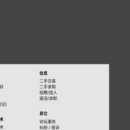
信息
二手交易
好
二手求购
招聘/找人
接活/求职
日记)
其它
术
论坛事务
术
纠纷 / 投诉