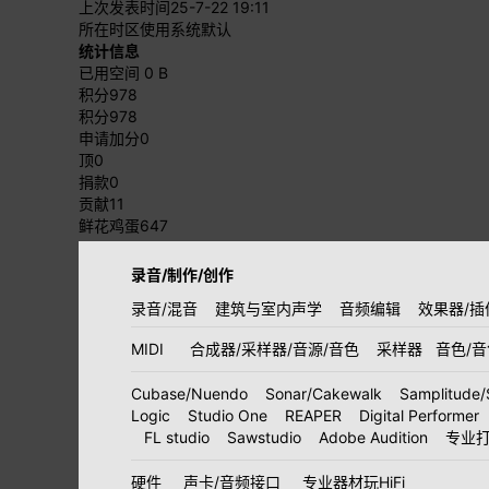
上次发表时间
25-7-22 19:11
所在时区
使用系统默认
统计信息
已用空间
0 B
积分
978
积分
978
申请加分
0
顶
0
捐款
0
贡献
11
鲜花鸡蛋
647
录音/制作/创作
录音/混音
建筑与室内声学
音频编辑
效果器/插
MIDI
合成器/采样器/音源/音色
采样器
音色/
Cubase/Nuendo
Sonar/Cakewalk
Samplitude/
Logic
Studio One
REAPER
Digital Performer
FL studio
Sawstudio
Adobe Audition
专业
硬件
声卡/音频接口
专业器材玩HiFi