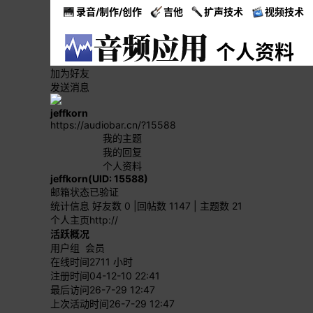
录音/制作/创作
吉他
扩声技术
视频技术
个人资料
加为好友
发送消息
jeffkorn
https://audiobar.cn/?15588
我的主题
我的回复
个人资料
jeffkorn
(UID: 15588)
邮箱状态
已验证
统计信息
好友数 0
|
回帖数 1147
|
主题数 21
个人主页
http://
活跃概况
用户组
会员
在线时间
2711 小时
注册时间
04-12-10 22:41
最后访问
26-7-29 12:47
上次活动时间
26-7-29 12:47