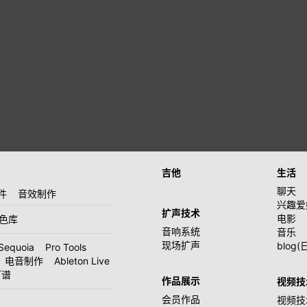
吉他
生活
聊天
件
音效制作
兴趣爱
扩声技术
电影
音色库
音响系统
音乐
现场扩声
blog(
Sequoia
Pro Tools
电音制作
Ableton Live
打谱
作品展示
视频技
会员作品
视频技