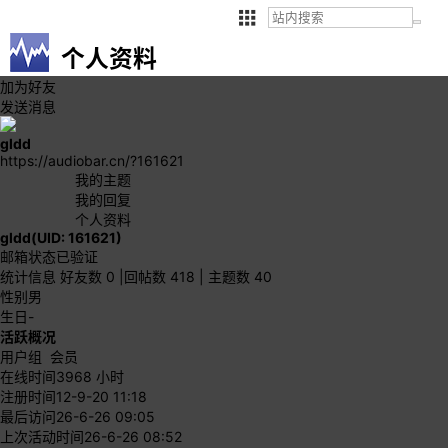
个人资料
加为好友
发送消息
gldd
https://audiobar.cn/?161621
我的主题
我的回复
个人资料
gldd
(UID: 161621)
邮箱状态
已验证
统计信息
好友数 0
|
回帖数 418
|
主题数 40
性别
男
生日
-
活跃概况
用户组
会员
在线时间
3968 小时
注册时间
12-9-20 11:18
最后访问
26-6-26 09:05
上次活动时间
26-6-26 08:52