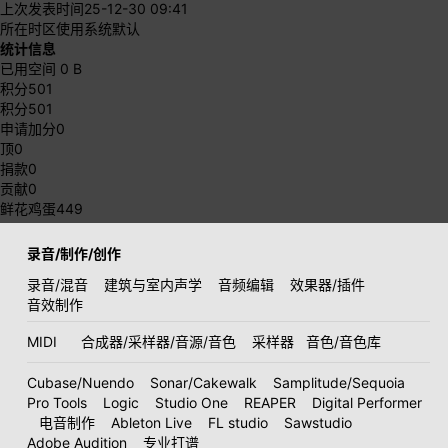
上次发表时间
25-12-30 09:41
所在时区
使用系统默认
统计信息
已用空间
0 B
积分
501
积分
501
申请加分
0
顶
0
捐款
0
贡献
0
鲜花鸡蛋
449
录音/制作/创作
录音/混音
建筑与室内声学
音频编辑
效果器/插件
音效制作
MIDI
合成器/采样器/音源/音色
采样器
音色/音色库
Cubase/Nuendo
Sonar/Cakewalk
Samplitude/Sequoia
Pro Tools
Logic
Studio One
REAPER
Digital Performer
电音制作
Ableton Live
FL studio
Sawstudio
Adobe Audition
专业打谱