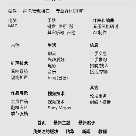
硬件
声卡/音频接口
专业器材玩HiFi
电脑
乐器
作曲和编曲
MAC
键盘
贝斯
鼓
音乐风格研讨
其它乐器
吉他
AI 制作
吉他
生活
信息
聊天
二手交易
兴趣爱好
二手求购
扩声技术
电影
招聘/找人
音响系统
音乐
接活/求职
现场扩声
blog(日记)
其它
作品展示
视频技术
论坛事务
会员作品
视频技术
纠纷 / 投诉
翻唱专区
Sony Vegas
季节强档
首页
最新主题
最新贴子
我关注的版块
精华
新闻
教程