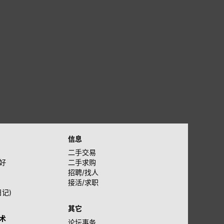
信息
二手交易
好
二手求购
招聘/找人
接活/求职
日记)
其它
术
论坛事务