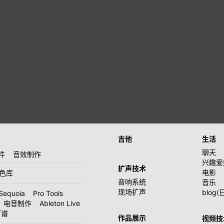
吉他
生活
聊天
件
音效制作
兴趣爱
扩声技术
电影
音色库
音响系统
音乐
现场扩声
blog(
Sequoia
Pro Tools
电音制作
Ableton Live
打谱
作品展示
视频技