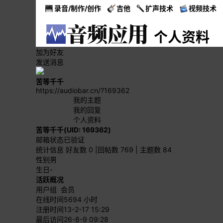
录音/制作/创作
吉他
扩声技术
视频技术
个人资料
加为好友
发送消息
苦等千千
https://audiobar.cn/?169362
我的主题
我的回复
个人资料
苦等千千
(UID: 169362)
邮箱状态
已验证
统计信息
好友数 0
|
回帖数 769
|
主题数 84
性别
男
生日
-
活跃概况
用户组
会员
在线时间
5694 小时
注册时间
13-2-17 15:29
最后访问
26-8-9 09:28