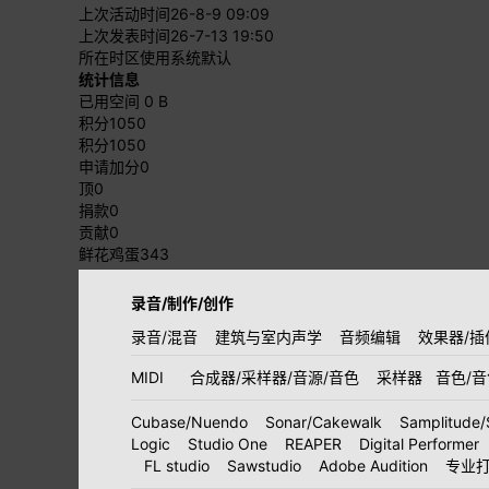
上次活动时间
26-8-9 09:09
上次发表时间
26-7-13 19:50
所在时区
使用系统默认
统计信息
已用空间
0 B
积分
1050
积分
1050
申请加分
0
顶
0
捐款
0
贡献
0
鲜花鸡蛋
343
录音/制作/创作
录音/混音
建筑与室内声学
音频编辑
效果器/插
MIDI
合成器/采样器/音源/音色
采样器
音色/
Cubase/Nuendo
Sonar/Cakewalk
Samplitude/
Logic
Studio One
REAPER
Digital Performer
FL studio
Sawstudio
Adobe Audition
专业