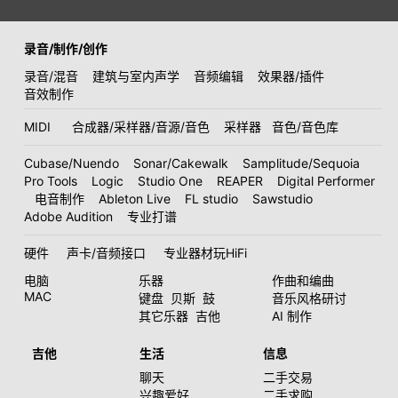
录音/制作/创作
录音/混音
建筑与室内声学
音频编辑
效果器/插件
音效制作
MIDI
合成器/采样器/音源/音色
采样器
音色/音色库
Cubase/Nuendo
Sonar/Cakewalk
Samplitude/Sequoia
Pro Tools
Logic
Studio One
REAPER
Digital Performer
电音制作
Ableton Live
FL studio
Sawstudio
Adobe Audition
专业打谱
硬件
声卡/音频接口
专业器材玩HiFi
电脑
乐器
作曲和编曲
MAC
键盘
贝斯
鼓
音乐风格研讨
其它乐器
吉他
AI 制作
吉他
生活
信息
聊天
二手交易
兴趣爱好
二手求购