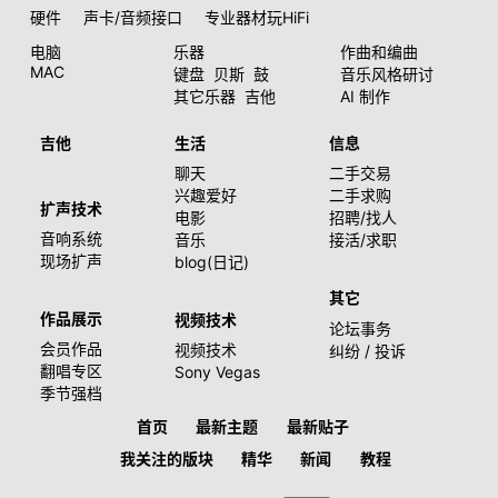
硬件
声卡/音频接口
专业器材玩HiFi
电脑
乐器
作曲和编曲
MAC
键盘
贝斯
鼓
音乐风格研讨
其它乐器
吉他
AI 制作
吉他
生活
信息
聊天
二手交易
兴趣爱好
二手求购
扩声技术
电影
招聘/找人
音响系统
音乐
接活/求职
现场扩声
blog(日记)
其它
作品展示
视频技术
论坛事务
会员作品
视频技术
纠纷 / 投诉
翻唱专区
Sony Vegas
季节强档
首页
最新主题
最新贴子
我关注的版块
精华
新闻
教程