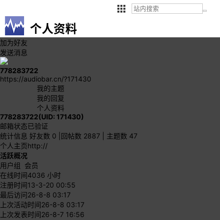
个人资料
加为好友
发送消息
778283722
https://audiobar.cn/?171430
我的主题
我的回复
个人资料
778283722
(UID: 171430)
邮箱状态
已验证
统计信息
好友数 0
|
回帖数 2887
|
主题数 47
个人主页
http://
活跃概况
用户组
会员
在线时间
4036 小时
注册时间
13-3-20 00:55
最后访问
26-8-8 03:17
上次活动时间
26-8-8 03:17
上次发表时间
26-8-7 16:56