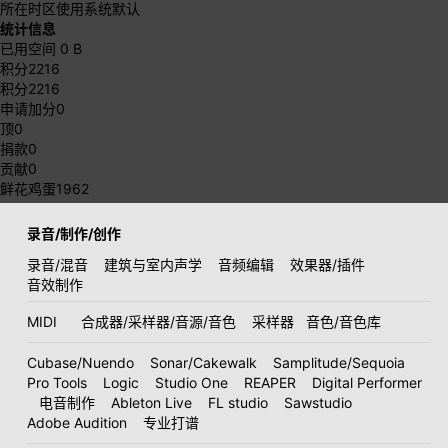
所在时区
使用系统默认
统计信息
已用空间
0 B
积分
2216
积分
2216
申请加分
0
顶
0
捐款
0
贡献
0
鲜花鸡蛋
1962
录音/制作/创作
录音/混音
建筑与室内声学
音频编辑
效果器/插件
音效制作
MIDI
合成器/采样器/音源/音色
采样器
音色/音色库
Cubase/Nuendo
Sonar/Cakewalk
Samplitude/Sequoia
Pro Tools
Logic
Studio One
REAPER
Digital Performer
电音制作
Ableton Live
FL studio
Sawstudio
Adobe Audition
专业打谱