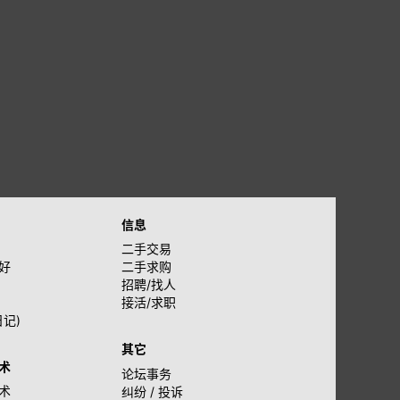
信息
二手交易
好
二手求购
招聘/找人
接活/求职
日记)
其它
术
论坛事务
术
纠纷 / 投诉