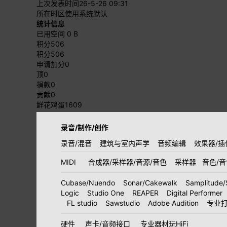
上次发表时间
26-5-26 09:31
所在时区
使用系统默认
统计信息
已用空间
0 B
积分
506
积分
506
申请加分
0
顶
0
捐款
0
贡献
0
鲜花鸡蛋
1609
录音/制作/创作
录音/混音
建筑与室内声学
音频编辑
效果器/插
MIDI
合成器/采样器/音源/音色
采样器
音色/
Cubase/Nuendo
Sonar/Cakewalk
Samplitude/
Logic
Studio One
REAPER
Digital Performer
FL studio
Sawstudio
Adobe Audition
专业
硬件
声卡/音频接口
专业器材玩HiFi