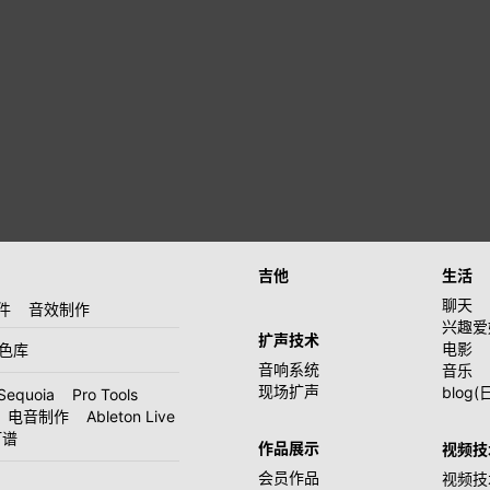
吉他
生活
聊天
件
音效制作
兴趣爱
扩声技术
电影
音色库
音响系统
音乐
现场扩声
blog(
Sequoia
Pro Tools
电音制作
Ableton Live
打谱
作品展示
视频技
会员作品
视频技