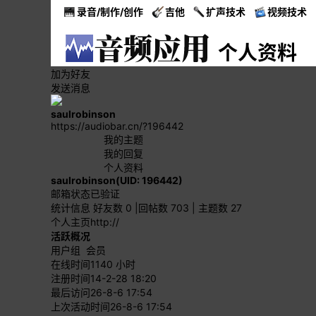
录音/制作/创作
吉他
扩声技术
视频技术
个人资料
加为好友
发送消息
saulrobinson
https://audiobar.cn/?196442
我的主题
我的回复
个人资料
saulrobinson
(UID: 196442)
邮箱状态
已验证
统计信息
好友数 0
|
回帖数 703
|
主题数 27
个人主页
http://
活跃概况
用户组
会员
在线时间
1140 小时
注册时间
14-2-28 18:20
最后访问
26-8-6 17:54
上次活动时间
26-8-6 17:54