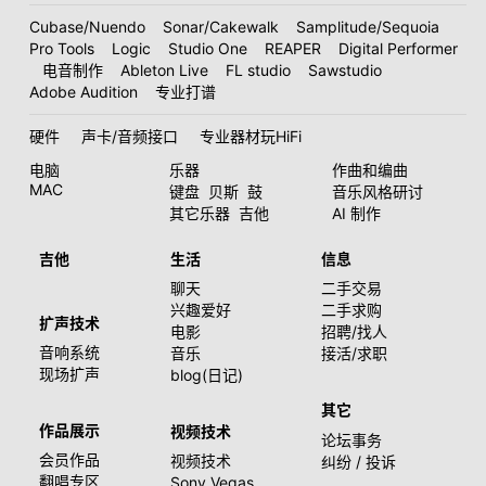
Cubase/Nuendo
Sonar/Cakewalk
Samplitude/Sequoia
Pro Tools
Logic
Studio One
REAPER
Digital Performer
电音制作
Ableton Live
FL studio
Sawstudio
Adobe Audition
专业打谱
硬件
声卡/音频接口
专业器材玩HiFi
电脑
乐器
作曲和编曲
MAC
键盘
贝斯
鼓
音乐风格研讨
其它乐器
吉他
AI 制作
吉他
生活
信息
聊天
二手交易
兴趣爱好
二手求购
扩声技术
电影
招聘/找人
音响系统
音乐
接活/求职
现场扩声
blog(日记)
其它
作品展示
视频技术
论坛事务
会员作品
视频技术
纠纷 / 投诉
翻唱专区
Sony Vegas