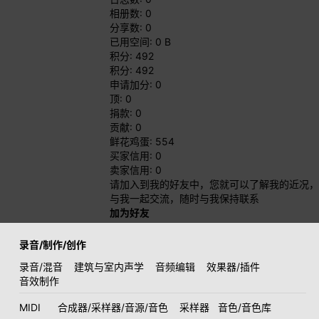
相册数: 0
分享数: 0
已用空间: 0 B
积分: 492
积分: 492
申请加分: 0
顶: 0
捐款: 0
贡献: 0
鲜花鸡蛋: 554
买家信用: 0
卖家信用: 0
请加入到我的好友中，您就可以了解我的近况，
与我一起交流，随时与我保持联系
加为好友
录音/制作/创作
录音/混音
建筑与室内声学
音频编辑
效果器/插件
音效制作
MIDI
合成器/采样器/音源/音色
采样器
音色/音色库