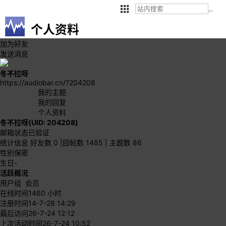
个人资料
加为好友
发送消息
冬不拉呀
https://audiobar.cn/?204208
我的主题
我的回复
个人资料
冬不拉呀
(UID: 204208)
邮箱状态
已验证
统计信息
好友数 0
|
回帖数 1485
|
主题数 86
性别
保密
生日
-
活跃概况
用户组
会员
在线时间
1460 小时
注册时间
14-7-28 14:29
最后访问
26-7-24 12:12
上次活动时间
26-7-24 10:52