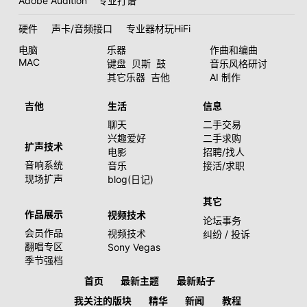
Adobe Audition
专业打谱
硬件
声卡/音频接口
专业器材玩HiFi
电脑
乐器
作曲和编曲
MAC
键盘
贝斯
鼓
音乐风格研讨
其它乐器
吉他
AI 制作
吉他
生活
信息
聊天
二手交易
兴趣爱好
二手求购
扩声技术
电影
招聘/找人
音响系统
音乐
接活/求职
现场扩声
blog(日记)
其它
作品展示
视频技术
论坛事务
会员作品
视频技术
纠纷 / 投诉
翻唱专区
Sony Vegas
季节强档
首页
最新主题
最新贴子
我关注的版块
精华
新闻
教程