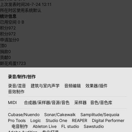
上次发表时间
26-7-24 12:11
所在时区
使用系统默认
统计信息
已用空间
0 B
积分
972
积分
972
申请加分
0
顶
0
捐款
0
贡献
0
鲜花鸡蛋
1723
录音/制作/创作
录音/混音
建筑与室内声学
音频编辑
效果器/插件
音效制作
MIDI
合成器/采样器/音源/音色
采样器
音色/音色库
Cubase/Nuendo
Sonar/Cakewalk
Samplitude/Sequoia
Pro Tools
Logic
Studio One
REAPER
Digital Performer
电音制作
Ableton Live
FL studio
Sawstudio