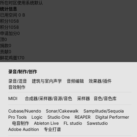
所在时区
使用系统默认
统计信息
已用空间
0 B
积分
1058
积分
1058
申请加分
0
顶
0
捐款
0
贡献
0
鲜花鸡蛋
170
录音/制作/创作
录音/混音
建筑与室内声学
音频编辑
效果器/插件
音效制作
MIDI
合成器/采样器/音源/音色
采样器
音色/音色库
Cubase/Nuendo
Sonar/Cakewalk
Samplitude/Sequoia
Pro Tools
Logic
Studio One
REAPER
Digital Performer
电音制作
Ableton Live
FL studio
Sawstudio
Adobe Audition
专业打谱