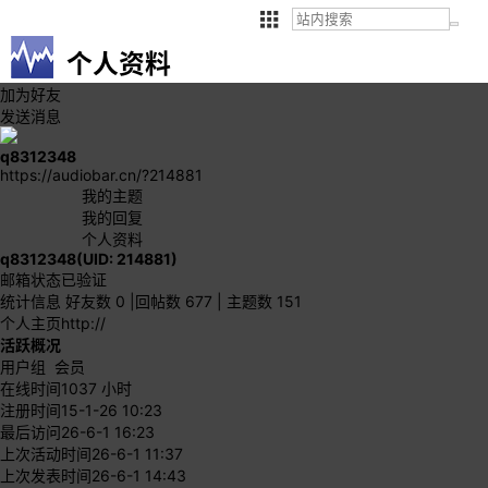
个人资料
加为好友
发送消息
q8312348
https://audiobar.cn/?214881
我的主题
我的回复
个人资料
q8312348
(UID: 214881)
邮箱状态
已验证
统计信息
好友数 0
|
回帖数 677
|
主题数 151
个人主页
http://
活跃概况
用户组
会员
在线时间
1037 小时
注册时间
15-1-26 10:23
最后访问
26-6-1 16:23
上次活动时间
26-6-1 11:37
上次发表时间
26-6-1 14:43