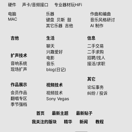
硬件
声卡/音频接口
专业器材玩HiFi
电脑
乐器
作曲和编曲
MAC
键盘
贝斯
鼓
音乐风格研讨
其它乐器
吉他
AI 制作
吉他
生活
信息
聊天
二手交易
兴趣爱好
二手求购
扩声技术
电影
招聘/找人
音响系统
音乐
接活/求职
现场扩声
blog(日记)
其它
作品展示
视频技术
论坛事务
会员作品
视频技术
纠纷 / 投诉
翻唱专区
Sony Vegas
季节强档
首页
最新主题
最新贴子
我关注的版块
精华
新闻
教程