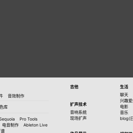
吉他
生活
聊天
件
音效制作
兴趣爱
扩声技术
电影
音色库
音响系统
音乐
现场扩声
blog(
Sequoia
Pro Tools
电音制作
Ableton Live
打谱