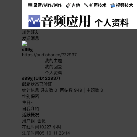
录音/制作/创作
吉他
扩声技术
视频技术
个人资料
加为好友
发送消息
s99yj
https://audiobar.cn/?22937
我的主题
我的回复
个人资料
s99yj
(UID: 22937)
邮箱状态
已验证
统计信息
好友数 0
|
回帖数 949
|
主题数 3
性别
保密
生日
-
自我介绍
活跃概况
用户组
会员
在线时间
10227 小时
注册时间
05-10-11 23:14