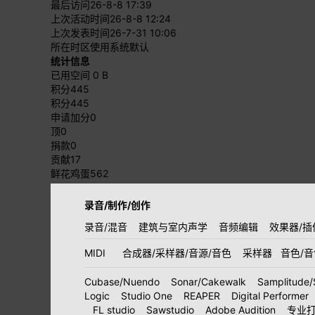
最后访问
26-8-8 17:39
上次活动时间
26-8-8 12:24
上次发表时间
26-7-31 10:06
所在时区
使用系统默认
统计信息
已用空间
0 B
积分
445
积分
445
申请加分
0
顶
0
捐款
0
贡献
17
鲜花鸡蛋
562
录音/制作/创作
录音/混音
建筑与室内声学
音频编辑
效果器/插
MIDI
合成器/采样器/音源/音色
采样器
音色/
Cubase/Nuendo
Sonar/Cakewalk
Samplitude/
Logic
Studio One
REAPER
Digital Performer
FL studio
Sawstudio
Adobe Audition
专业