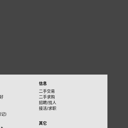
信息
二手交易
好
二手求购
招聘/找人
接活/求职
日记)
其它