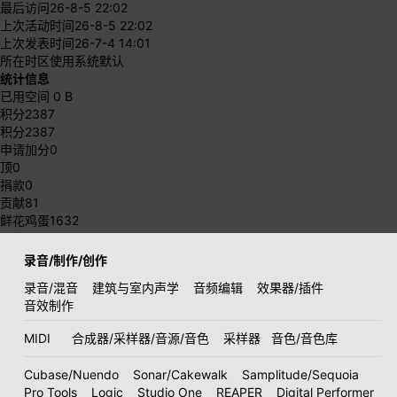
最后访问
26-8-5 22:02
上次活动时间
26-8-5 22:02
上次发表时间
26-7-4 14:01
所在时区
使用系统默认
统计信息
已用空间
0 B
积分
2387
积分
2387
申请加分
0
顶
0
捐款
0
贡献
81
鲜花鸡蛋
1632
录音/制作/创作
录音/混音
建筑与室内声学
音频编辑
效果器/插件
音效制作
MIDI
合成器/采样器/音源/音色
采样器
音色/音色库
Cubase/Nuendo
Sonar/Cakewalk
Samplitude/Sequoia
Pro Tools
Logic
Studio One
REAPER
Digital Performer