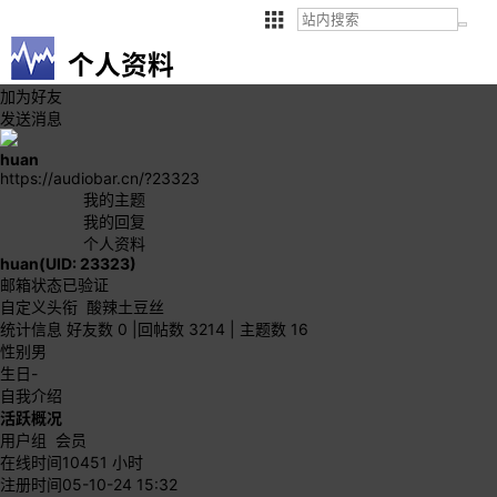
个人资料
加为好友
发送消息
huan
https://audiobar.cn/?23323
我的主题
我的回复
个人资料
huan
(UID: 23323)
邮箱状态
已验证
自定义头衔
酸辣土豆丝
统计信息
好友数 0
|
回帖数 3214
|
主题数 16
性别
男
生日
-
自我介绍
活跃概况
用户组
会员
在线时间
10451 小时
注册时间
05-10-24 15:32