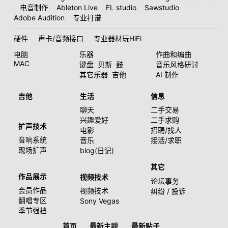
电音制作
Ableton Live
FL studio
Sawstudio
Adobe Audition
专业打谱
硬件
声卡/音频接口
专业器材玩HiFi
电脑
乐器
作曲和编曲
MAC
键盘
贝斯
鼓
音乐风格研讨
其它乐器
吉他
AI 制作
吉他
生活
信息
聊天
二手交易
兴趣爱好
二手求购
扩声技术
电影
招聘/找人
音响系统
音乐
接活/求职
现场扩声
blog(日记)
其它
作品展示
视频技术
论坛事务
会员作品
视频技术
纠纷 / 投诉
翻唱专区
Sony Vegas
季节强档
首页
最新主题
最新贴子